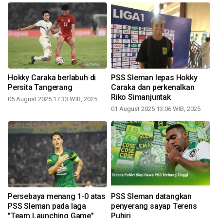
Hokky Caraka berlabuh di
PSS Sleman lepas Hokky
Persita Tangerang
Caraka dan perkenalkan
Riko Simanjuntak
05 August 2025 17:33 WIB, 2025
01 August 2025 13:06 WIB, 2025
0
Persebaya menang 1-0 atas
PSS Sleman datangkan
PSS Sleman pada laga
penyerang sayap Terens
"Team Launching Game"
Puhiri