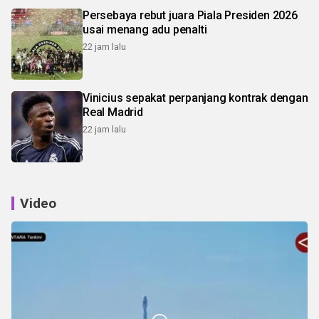
Persebaya rebut juara Piala Presiden 2026
usai menang adu penalti
22 jam lalu
Vinicius sepakat perpanjang kontrak dengan
Real Madrid
22 jam lalu
Video