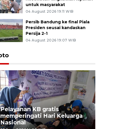
untuk masyarakat
04 August 2026 19:11 WIB
Persib Bandung ke final Piala
Presiden seusai kandaskan
Persija 2-1
04 August 2026 19:07 WIB
oto
Pelayanan KB gratis
Aksi dam
memperingati Hari Keluarga
Lampung
Nasional
MBG