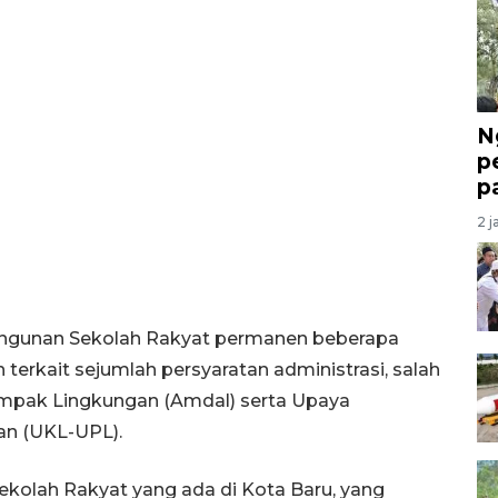
N
p
p
2 j
gunan Sekolah Rakyat permanen beberapa
 terkait sejumlah persyaratan administrasi, salah
mpak Lingkungan (Amdal) serta Upaya
n (UKL-UPL).
kolah Rakyat yang ada di Kota Baru, yang