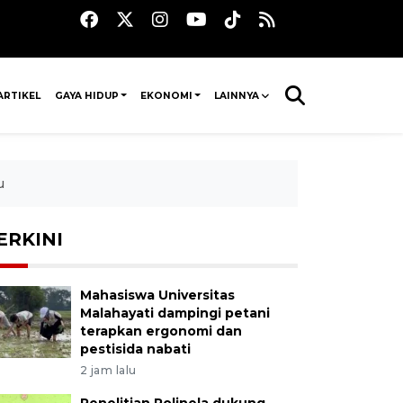
ARTIKEL
GAYA HIDUP
EKONOMI
LAINNYA
u
ERKINI
Mahasiswa Universitas
Malahayati dampingi petani
terapkan ergonomi dan
pestisida nabati
2 jam lalu