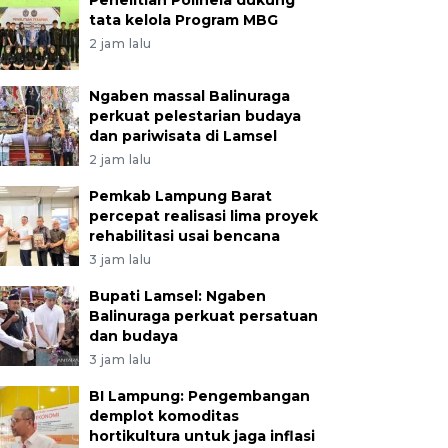
Penelitian Polinela dukung
tata kelola Program MBG
2 jam lalu
Ngaben massal Balinuraga
perkuat pelestarian budaya
dan pariwisata di Lamsel
2 jam lalu
Pemkab Lampung Barat
percepat realisasi lima proyek
rehabilitasi usai bencana
3 jam lalu
Bupati Lamsel: Ngaben
Balinuraga perkuat persatuan
dan budaya
3 jam lalu
BI Lampung: Pengembangan
demplot komoditas
hortikultura untuk jaga inflasi