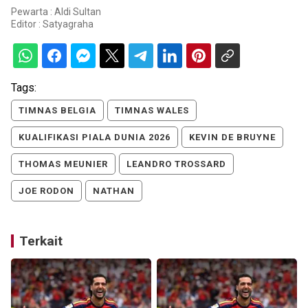
Pewarta : Aldi Sultan
Editor :
Satyagraha
Tags:
TIMNAS BELGIA
TIMNAS WALES
KUALIFIKASI PIALA DUNIA 2026
KEVIN DE BRUYNE
THOMAS MEUNIER
LEANDRO TROSSARD
JOE RODON
NATHAN
Terkait