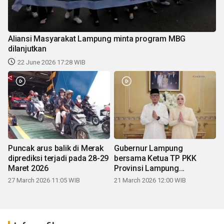
Aliansi Masyarakat Lampung minta program MBG
dilanjutkan
22 June 2026 17:28 WIB
Puncak arus balik di Merak
Gubernur Lampung
diprediksi terjadi pada 28-29
bersama Ketua TP PKK
Maret 2026
Provinsi Lampung
mengucapkan Selamat Hari
27 March 2026 11:05 WIB
21 March 2026 12:00 WIB
Raya Idul Fitri 1447 H