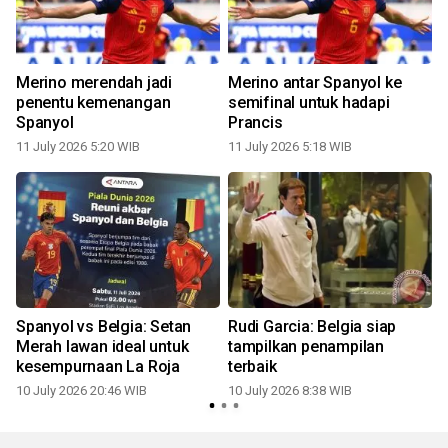
Merino merendah jadi
Merino antar Spanyol ke
a
penentu kemenangan
semifinal untuk hadapi
Spanyol
Prancis
11 July 2026 5:20 WIB
11 July 2026 5:18 WIB
0
Spanyol vs Belgia: Setan
Rudi Garcia: Belgia siap
Merah lawan ideal untuk
tampilkan penampilan
kesempurnaan La Roja
terbaik
10 July 2026 20:46 WIB
10 July 2026 8:38 WIB