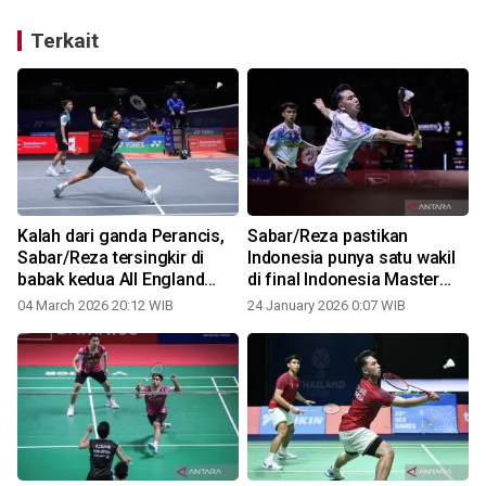
Terkait
Kalah dari ganda Perancis,
Sabar/Reza pastikan
Sabar/Reza tersingkir di
Indonesia punya satu wakil
babak kedua All England
di final Indonesia Master
2026
2026
04 March 2026 20:12 WIB
24 January 2026 0:07 WIB