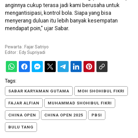
anginnya cukup terasa jadi kami berusaha untuk
mengantisipasi, kontrol bola. Siapa yang bisa
menyerang duluan itu lebih banyak kesempatan
mendapat poin," ujar Sabar.
Pewarta : Fajar Satriyo
Editor :
Edy Supriyadi
Tags:
SABAR KARYAMAN GUTAMA
MOH SHOHIBUL FIKRI
FAJAR ALFIAN
MUHAMMAD SHOHIBUL FIKRI
CHINA OPEN
CHINA OPEN 2025
PBSI
BULU TANG