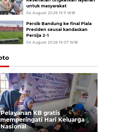
untuk masyarakat
04 August 2026 19:11 WIB
Persib Bandung ke final Piala
Presiden seusai kandaskan
Persija 2-1
04 August 2026 19:07 WIB
oto
Pelayanan KB gratis
Aksi dam
memperingati Hari Keluarga
Lampung
Nasional
MBG