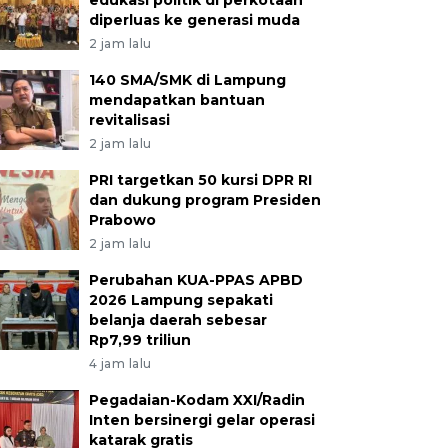
edukasi politik di perkotaan
diperluas ke generasi muda
2 jam lalu
140 SMA/SMK di Lampung
mendapatkan bantuan
revitalisasi
2 jam lalu
PRI targetkan 50 kursi DPR RI
dan dukung program Presiden
Prabowo
2 jam lalu
Perubahan KUA-PPAS APBD
2026 Lampung sepakati
belanja daerah sebesar
Rp7,99 triliun
4 jam lalu
Pegadaian-Kodam XXI/Radin
Inten bersinergi gelar operasi
katarak gratis