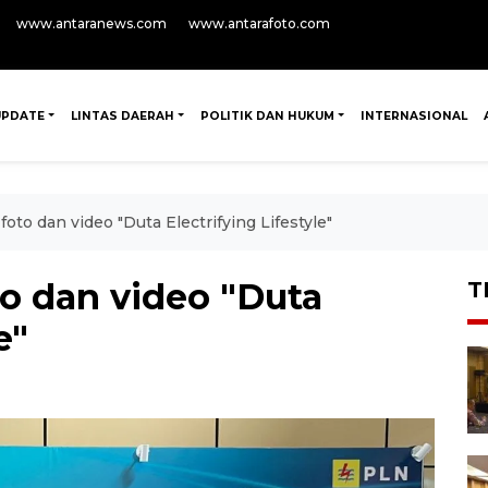
www.antaranews.com
www.antarafoto.com
UPDATE
LINTAS DAERAH
POLITIK DAN HUKUM
INTERNASIONAL
oto dan video "Duta Electrifying Lifestyle"
o dan video "Duta
T
e"