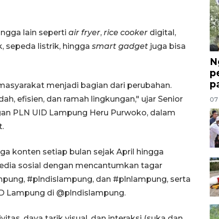
ngga lain seperti
air fryer
,
rice cooker
digital,
, sepeda listrik, hingga
smart gadget
juga bisa
N
p
p
 masyarakat menjadi bagian dari perubahan.
ah, efisien, dan ramah lingkungan," ujar Senior
07
an PLN UID Lampung Heru Purwoko, dalam
.
 konten setiap bulan sejak April hingga
edia sosial dengan mencantumkan tagar
ampung, #plndislampung, dan #plnlampung, serta
D Lampung di @plndislampung.
ivitas, daya tarik visual, dan interaksi (suka dan