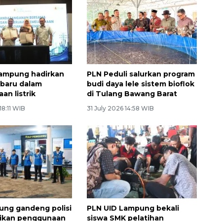
Lampung hadirkan
PLN Peduli salurkan program
 baru dalam
budi daya lele sistem bioflok
an listrik
di Tulang Bawang Barat
18:11 WIB
31 July 2026 14:58 WIB
ng gandeng polisi
PLN UID Lampung bekali
tikan penggunaan
siswa SMK pelatihan