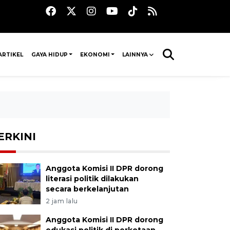
ARTIKEL
GAYA HIDUP
EKONOMI
LAINNYA
ERKINI
Anggota Komisi II DPR dorong
literasi politik dilakukan
secara berkelanjutan
2 jam lalu
Anggota Komisi II DPR dorong