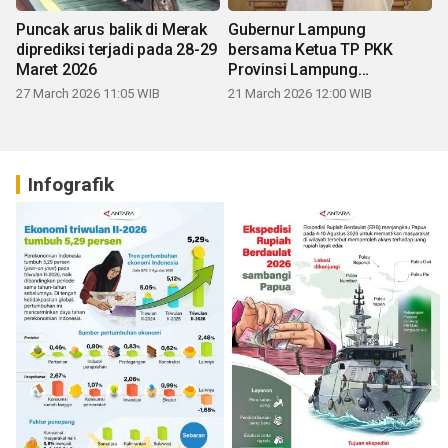
Puncak arus balik di Merak
Gubernur Lampung
diprediksi terjadi pada 28-29
bersama Ketua TP PKK
Maret 2026
Provinsi Lampung
mengucapkan Selamat Hari
27 March 2026 11:05 WIB
21 March 2026 12:00 WIB
Raya Idul Fitri 1447 H
Infografik