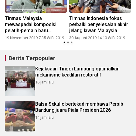
Timnas Malaysia
Timnas Indonesia fokus
mewaspadai komposisi
perbaiki penyelesaian akhir
pelatih-pemain baru
jelang lawan Malaysia
Indonesia
19 November 2019 7:35 WIB, 2019
30 August 2019 14:10 WIB, 2019
Berita Terpopuler
Kejaksaan Tinggi Lampung optimalkan
mekanisme keadilan restoratif
16 jam lalu
Balsa Sekulic bertekad membawa Persib
Bandung juara Piala Presiden 2026
14 jam lalu