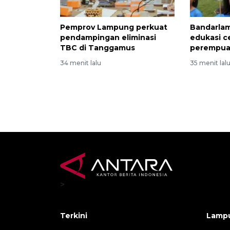
Pemprov Lampung perkuat
Bandarla
pendampingan eliminasi
edukasi c
TBC di Tanggamus
perempua
34 menit lalu
35 menit lal
>
Terkini
Lamp