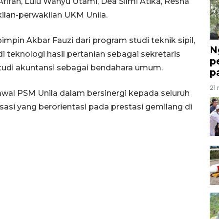
fah, Lulu Wahyu Utami, Dea Silmi Atika, Resha
ilan-perwakilan UKM Unila.
pin Akbar Fauzi dari program studi teknik sipil,
N
i teknologi hasil pertanian sebagai sekretaris
p
tudi akuntansi sebagai bendahara umum.
p
21 
wal PSM Unila dalam bersinergi kepada seluruh
sasi yang berorientasi pada prestasi gemilang di