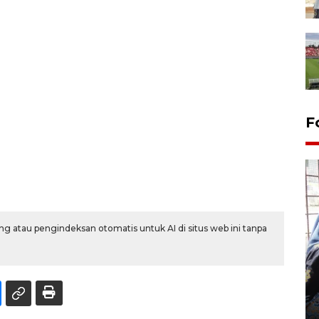
F
g atau pengindeksan otomatis untuk AI di situs web ini tanpa
Tingkat hunian hotel di
Lampung naik pada Maret
2026
12 May 2026 15:06 WIB