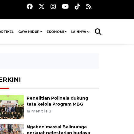
ARTIKEL
GAYA HIDUP
EKONOMI
LAINNYA
ERKINI
Penelitian Polinela dukung
tata kelola Program MBG
18 menit lalu
Ngaben massal Balinuraga
perkuat pelestarian budaya