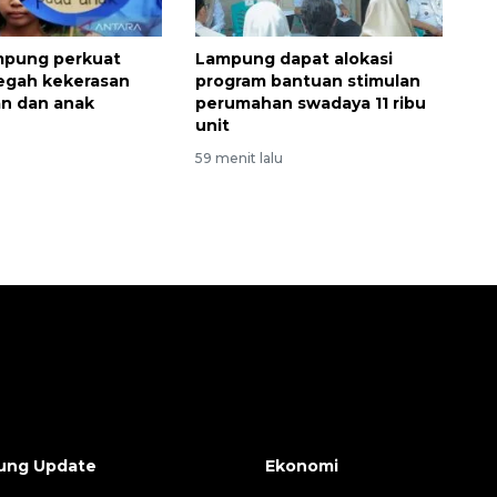
mpung perkuat
Lampung dapat alokasi
egah kekerasan
program bantuan stimulan
n dan anak
perumahan swadaya 11 ribu
unit
u
59 menit lalu
ung Update
Ekonomi