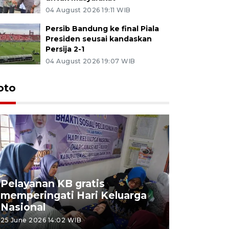
04 August 2026 19:11 WIB
Persib Bandung ke final Piala
Presiden seusai kandaskan
Persija 2-1
04 August 2026 19:07 WIB
oto
Pelayanan KB gratis
Aksi dam
memperingati Hari Keluarga
Lampung
Nasional
MBG
25 June 2026 14:02 WIB
22 June 2026 