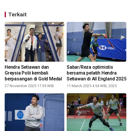
Terkait
Hendra Setiawan dan
Sabar/Reza optimistis
n
Greysia Polii kembali
bersama pelatih Hendra
berpasangan di Gold Medal
Setiawan di All England 2025
27 November 2025 17:39 WIB
11 March 2025 4:54 WIB, 2025
2