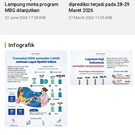
Lampung minta program
diprediksi terjadi pada 28-29
MBG dilanjutkan
Maret 2026
22 June 2026 17:28 WIB
27 March 2026 11:05 WIB
Infografik