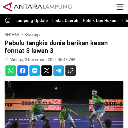
Lampung Update
Lintas Daerah
Politik Dan Hukum
In
ANTARA
Olahraga
Pebulu tangkis dunia berikan kesan
format 3 lawan 3
Minggu, 3 November 2024 05:48 WIB