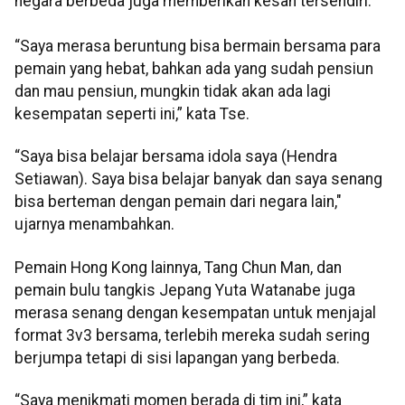
negara berbeda juga memberikan kesan tersendiri.
“Saya merasa beruntung bisa bermain bersama para
pemain yang hebat, bahkan ada yang sudah pensiun
dan mau pensiun, mungkin tidak akan ada lagi
kesempatan seperti ini,” kata Tse.
“Saya bisa belajar bersama idola saya (Hendra
Setiawan). Saya bisa belajar banyak dan saya senang
bisa berteman dengan pemain dari negara lain,"
ujarnya menambahkan.
Pemain Hong Kong lainnya, Tang Chun Man, dan
pemain bulu tangkis Jepang Yuta Watanabe juga
merasa senang dengan kesempatan untuk menjajal
format 3v3 bersama, terlebih mereka sudah sering
berjumpa tetapi di sisi lapangan yang berbeda.
“Saya menikmati momen berada di tim ini,” kata