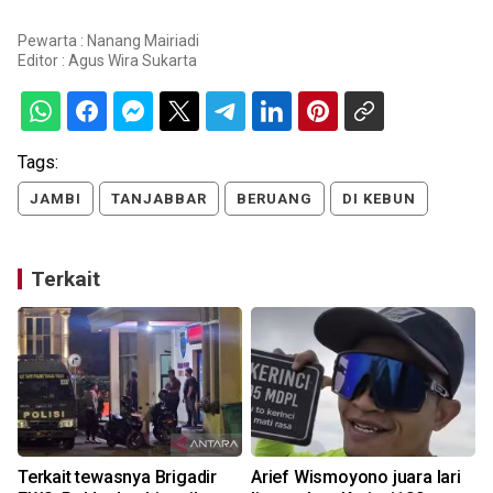
Pewarta : Nanang Mairiadi
Editor :
Agus Wira Sukarta
Tags:
JAMBI
TANJABBAR
BERUANG
DI KEBUN
Terkait
Terkait tewasnya Brigadir
Arief Wismoyono juara lari