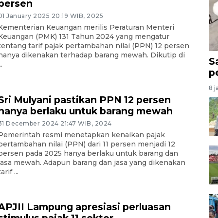
persen
01 January 2025 20:19 WIB, 2025
Kementerian Keuangan merilis Peraturan Menteri
Keuangan (PMK) 131 Tahun 2024 yang mengatur
tentang tarif pajak pertambahan nilai (PPN) 12 persen
hanya dikenakan terhadap barang mewah. Dikutip di
S
..
p
8 j
Sri Mulyani pastikan PPN 12 persen
hanya berlaku untuk barang mewah
31 December 2024 21:47 WIB, 2024
Pemerintah resmi menetapkan kenaikan pajak
pertambahan nilai (PPN) dari 11 persen menjadi 12
persen pada 2025 hanya berlaku untuk barang dan
jasa mewah. Adapun barang dan jasa yang dikenakan
tarif ...
APJII Lampung apresiasi perluasan