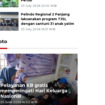
Persib
23 July 2026 20:10 WIB
Pelindo Regional 2 Panjang
laksanakan program TJSL
dengan santuni 31 anak yatim
23 July 2026 16:01 WIB
oto
Pelayanan KB gratis
Aksi dam
memperingati Hari Keluarga
Lampung
Nasional
MBG
25 June 2026 14:02 WIB
22 June 2026 