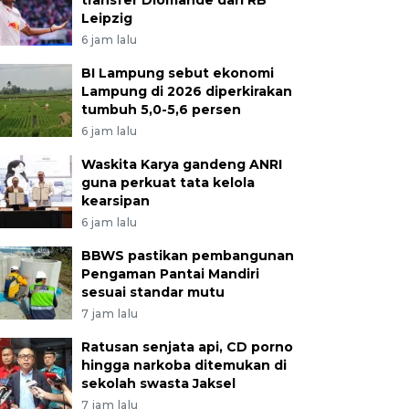
transfer Diomande dari RB
Leipzig
6 jam lalu
BI Lampung sebut ekonomi
Lampung di 2026 diperkirakan
tumbuh 5,0-5,6 persen
6 jam lalu
Waskita Karya gandeng ANRI
guna perkuat tata kelola
kearsipan
6 jam lalu
BBWS pastikan pembangunan
Pengaman Pantai Mandiri
sesuai standar mutu
7 jam lalu
Ratusan senjata api, CD porno
hingga narkoba ditemukan di
sekolah swasta Jaksel
7 jam lalu