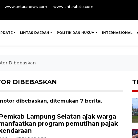
www.antaranews.com
www.antarafoto.com
UPDATE
LINTAS DAERAH
POLITIK DAN HUKUM
INTERNASIONAL
otor Dibebaskan
OR DIBEBASKAN
T
otor dibebaskan, ditemukan 7 berita.
Pemkab Lampung Selatan ajak warga
manfaatkan program pemutihan pajak
kendaraan