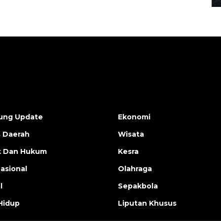
ung Update
Ekonomi
s Daerah
Wisata
ik Dan Hukum
Kesra
nasional
Olahraga
l
Sepakbola
Hidup
Liputan Khusus