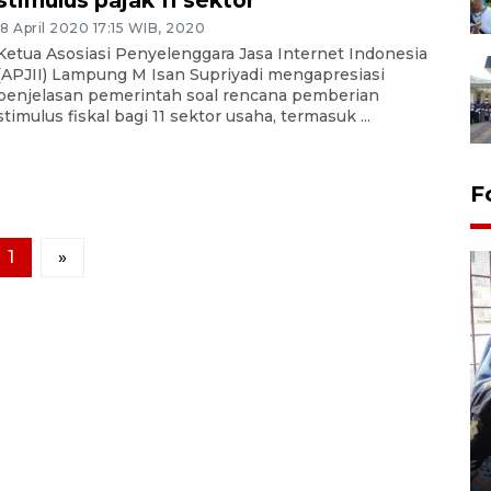
stimulus pajak 11 sektor
18 April 2020 17:15 WIB, 2020
Ketua Asosiasi Penyelenggara Jasa Internet Indonesia
(APJII) Lampung M Isan Supriyadi mengapresiasi
penjelasan pemerintah soal rencana pemberian
stimulus fiskal bagi 11 sektor usaha, termasuk ...
F
1
»
Tingkat hunian hotel di
Lampung naik pada Maret
2026
12 May 2026 15:06 WIB