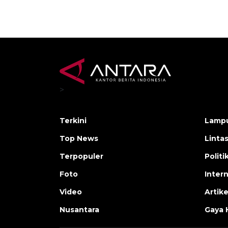
>
Terkini
Lamp
Top News
Linta
Terpopuler
Polit
Foto
Inter
Video
Artike
Nusantara
Gaya 