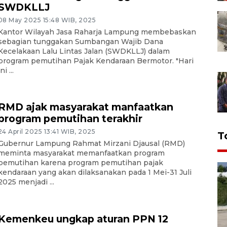
SWDKLLJ
08 May 2025 15:48 WIB, 2025
Kantor Wilayah Jasa Raharja Lampung membebaskan
sebagian tunggakan Sumbangan Wajib Dana
Kecelakaan Lalu Lintas Jalan (SWDKLLJ) dalam
program pemutihan Pajak Kendaraan Bermotor. "Hari
ini ...
RMD ajak masyarakat manfaatkan
program pemutihan terakhir
24 April 2025 13:41 WIB, 2025
T
Gubernur Lampung Rahmat Mirzani Djausal (RMD)
meminta masyarakat memanfaatkan program
pemutihan karena program pemutihan pajak
kendaraan yang akan dilaksanakan pada 1 Mei-31 Juli
2025 menjadi ...
Kemenkeu ungkap aturan PPN 12