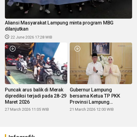
Aliansi Masyarakat Lampung minta program MBG
dilanjutkan
22 June 2026 17:28 WIB
Puncak arus balik di Merak
Gubernur Lampung
diprediksi terjadi pada 28-29
bersama Ketua TP PKK
Maret 2026
Provinsi Lampung
mengucapkan Selamat Hari
27 March 2026 11:05 WIB
21 March 2026 12:00 WIB
Raya Idul Fitri 1447 H