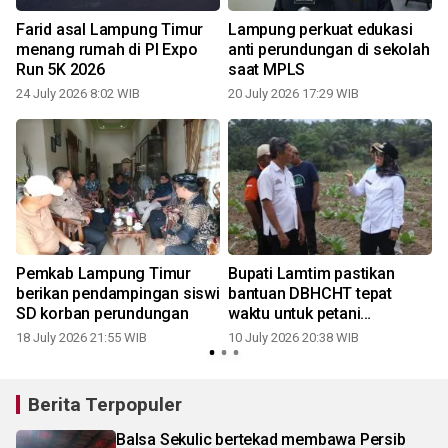
Farid asal Lampung Timur
Lampung perkuat edukasi
menang rumah di PI Expo
anti perundungan di sekolah
Run 5K 2026
saat MPLS
24 July 2026 8:02 WIB
20 July 2026 17:29 WIB
1
Pemkab Lampung Timur
Bupati Lamtim pastikan
berikan pendampingan siswi
bantuan DBHCHT tepat
SD korban perundungan
waktu untuk petani
tembakau
18 July 2026 21:55 WIB
10 July 2026 20:38 WIB
0
Berita Terpopuler
Balsa Sekulic bertekad membawa Persib