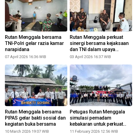
Rutan Menggala bersama
Rutan Menggala perkuat
e
TNI-Polri gelar razia kamar
sinergi bersama kejaksaan
narapidana
dan TNI dalam upaya
menjaga kamtib WB
07 April 2026 16:36 WIB
03 April 2026 16:37 WIB
Rutan Menggala bersama
Petugas Rutan Menggala
PIPAS gelar bakti sosial dan
simulasi pemadam
kegiatan buka bersama
kebakaran untuk perkuat
kesiapsiagaan
10 March 2026 19:07 WIB
11 February 2026 12:56 WIB