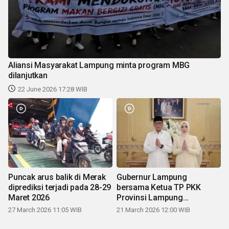
Aliansi Masyarakat Lampung minta program MBG
dilanjutkan
22 June 2026 17:28 WIB
Puncak arus balik di Merak
Gubernur Lampung
diprediksi terjadi pada 28-29
bersama Ketua TP PKK
Maret 2026
Provinsi Lampung
mengucapkan Selamat Hari
27 March 2026 11:05 WIB
21 March 2026 12:00 WIB
Raya Idul Fitri 1447 H