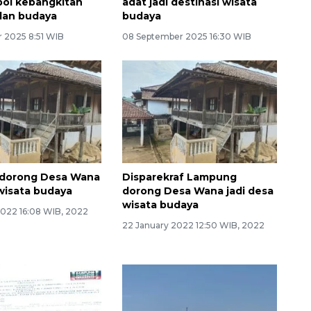
bol kebangkitan
adat jadi destinasi wisata
dan budaya
budaya
 2025 8:51 WIB
08 September 2025 16:30 WIB
dorong Desa Wana
Disparekraf Lampung
 wisata budaya
dorong Desa Wana jadi desa
wisata budaya
2022 16:08 WIB, 2022
22 January 2022 12:50 WIB, 2022