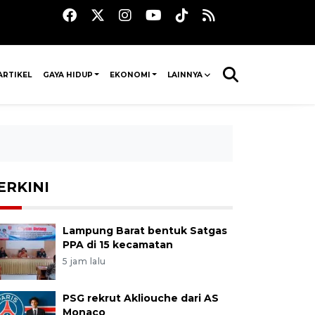
ARTIKEL
GAYA HIDUP
EKONOMI
LAINNYA
ERKINI
Lampung Barat bentuk Satgas
PPA di 15 kecamatan
5 jam lalu
PSG rekrut Akliouche dari AS
Monaco