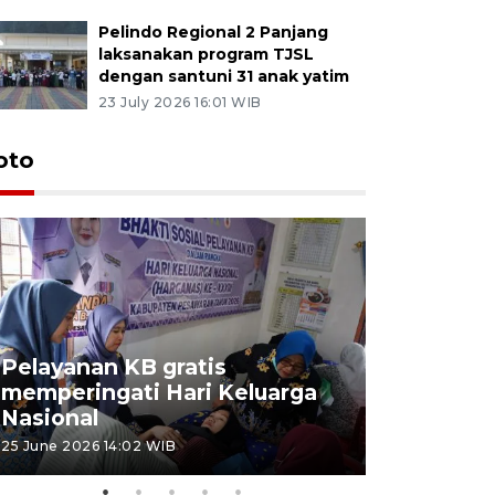
Pelindo Regional 2 Panjang
laksanakan program TJSL
dengan santuni 31 anak yatim
23 July 2026 16:01 WIB
oto
Pelayanan KB gratis
Aksi dam
memperingati Hari Keluarga
Lampung
Nasional
MBG
25 June 2026 14:02 WIB
22 June 2026 