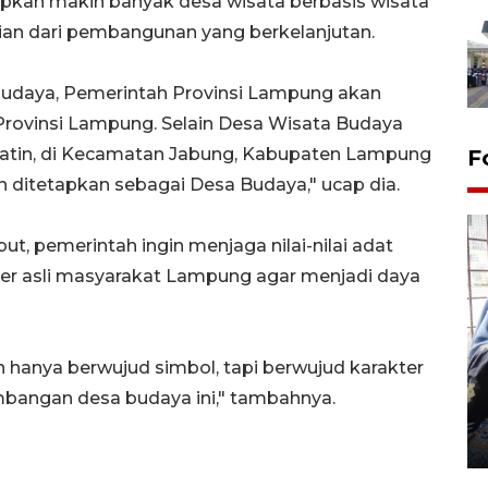
rapkan makin banyak desa wisata berbasis wisata
an dari pembangunan yang berkelanjutan.
 budaya, Pemerintah Provinsi Lampung akan
rovinsi Lampung. Selain Desa Wisata Budaya
Batin, di Kecamatan Jabung, Kabupaten Lampung
F
h ditetapkan sebagai Desa Budaya," ucap dia.
t, pemerintah ingin menjaga nilai-nilai adat
er asli masyarakat Lampung agar menjadi daya
Tingkat hunian hotel di
 hanya berwujud simbol, tapi berwujud karakter
Lampung naik pada Maret
mbangan desa budaya ini," tambahnya.
2026
12 May 2026 15:06 WIB