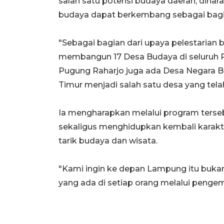
salah satu potensi budaya daerah, diha
budaya dapat berkembang sebagai bagi
"Sebagai bagian dari upaya pelestarian
membangun 17 Desa Budaya di seluruh P
Pugung Raharjo juga ada Desa Negara 
Timur menjadi salah satu desa yang tela
Ia mengharapkan melalui program tersebu
sekaligus menghidupkan kembali karakt
tarik budaya dan wisata.
"Kami ingin ke depan Lampung itu bukan
yang ada di setiap orang melalui penge