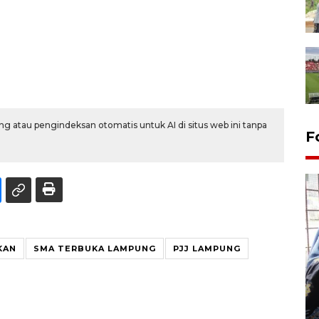
g atau pengindeksan otomatis untuk AI di situs web ini tanpa
F
KAN
SMA TERBUKA LAMPUNG
PJJ LAMPUNG
Tingkat hunian hotel di
Lampung naik pada Maret
2026