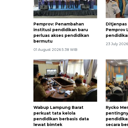
Pemprov: Penambahan
Ditjenpa
institusi pendidikan baru
Pemprov 
perluas akses pendidikan
pendidikan
bermutu
23 July 202
01 August 2026 5:38 WIB
Wabup Lampung Barat
Rycko Me
perkuat tata kelola
pentingnya
pendidikan berbasis data
pendidika
lewat bimtek
secara be