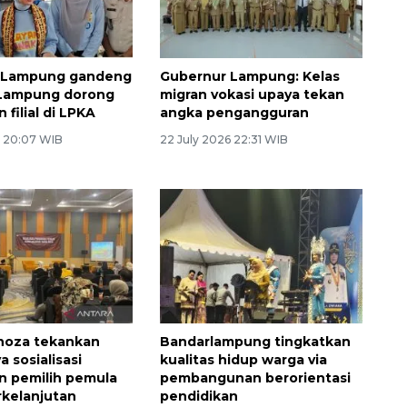
s Lampung gandeng
Gubernur Lampung: Kelas
Lampung dorong
migran vokasi upaya tekan
 filial di LPKA
angka pengangguran
6 20:07 WIB
22 July 2026 22:31 WIB
noza tekankan
Bandarlampung tingkatkan
 sosialisasi
kualitas hidup warga via
n pemilih pemula
pembangunan berorientasi
rkelanjutan
pendidikan