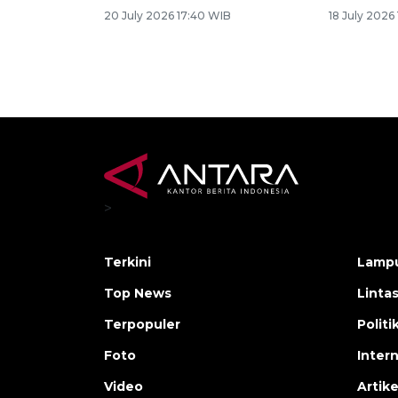
20 July 2026 17:40 WIB
18 July 2026
>
Terkini
Lamp
Top News
Linta
Terpopuler
Polit
Foto
Inter
Video
Artike