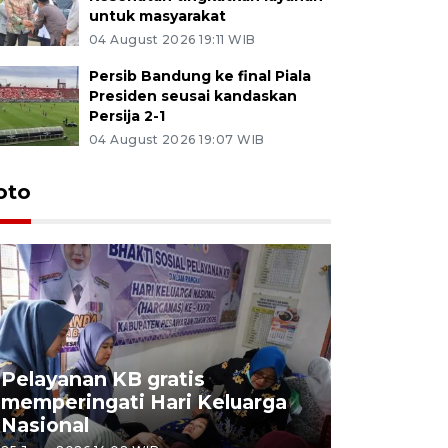
untuk masyarakat
04 August 2026 19:11 WIB
Persib Bandung ke final Piala
Presiden seusai kandaskan
Persija 2-1
04 August 2026 19:07 WIB
oto
Pelayanan KB gratis
Aksi dam
memperingati Hari Keluarga
Lampung
Nasional
MBG