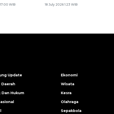
 17:00 WIB
18 July 2026 1:23 WIB
ung Update
Ekonomi
s Daerah
Wisata
ik Dan Hukum
Kesra
nasional
Olahraga
l
Sepakbola