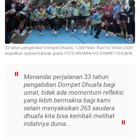
33 tahun pengabdian Dompet Dhuafa, 1.200 Pelari 'Run For Vision 2026'
wujudkan operasi katarak gratis. FOTO ANTARA/HO-DOMPET DHUAFA.
Menandai perjalanan 33 tahun
pengabdian Dompet Dhuafa bagi
umat, tidak ada momentum refleksi
yang lebih bermakna bagi kami
selain menyaksikan 263 saudara
dhuafa kita bisa kembali melihat
indahnya dunia...