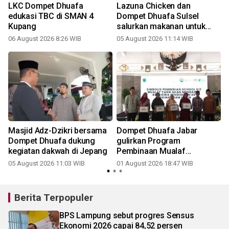
LKC Dompet Dhuafa
Lazuna Chicken dan
edukasi TBC di SMAN 4
Dompet Dhuafa Sulsel
Kupang
salurkan makanan untuk
warga terdampak kebakaran
06 August 2026 8:26 WIB
05 August 2026 11:14 WIB
2
di Tallo
Masjid Adz-Dzikri bersama
Dompet Dhuafa Jabar
Dompet Dhuafa dukung
gulirkan Program
kegiatan dakwah di Jepang
Pembinaan Mualaf
Indonesia
05 August 2026 11:03 WIB
01 August 2026 18:47 WIB
2
Berita Terpopuler
BPS Lampung sebut progres Sensus
Ekonomi 2026 capai 84,52 persen