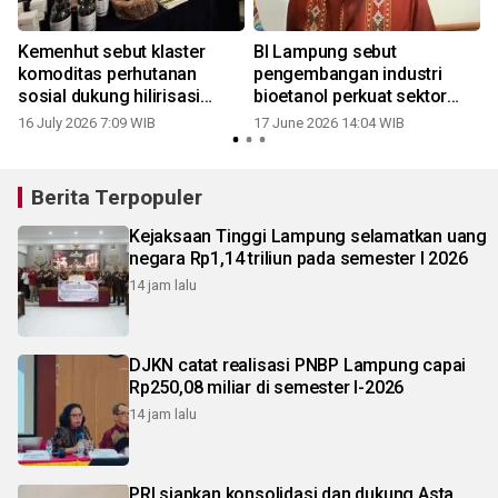
Kemenhut sebut klaster
BI Lampung sebut
i
komoditas perhutanan
pengembangan industri
sosial dukung hilirisasi
bioetanol perkuat sektor
produk
pertanian
16 July 2026 7:09 WIB
17 June 2026 14:04 WIB
Berita Terpopuler
Kejaksaan Tinggi Lampung selamatkan uang
negara Rp1,14 triliun pada semester I 2026
14 jam lalu
DJKN catat realisasi PNBP Lampung capai
Rp250,08 miliar di semester I-2026
14 jam lalu
PRI siapkan konsolidasi dan dukung Asta