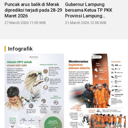
Puncak arus balik di Merak
Gubernur Lampung
diprediksi terjadi pada 28-29
bersama Ketua TP PKK
Maret 2026
Provinsi Lampung
mengucapkan Selamat Hari
27 March 2026 11:05 WIB
21 March 2026 12:00 WIB
Raya Idul Fitri 1447 H
Infografik