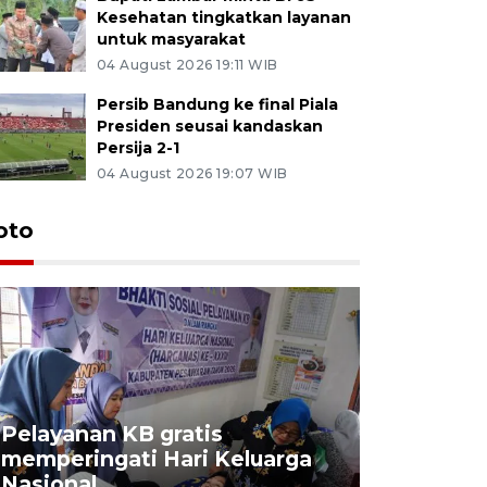
Kesehatan tingkatkan layanan
untuk masyarakat
04 August 2026 19:11 WIB
Persib Bandung ke final Piala
Presiden seusai kandaskan
Persija 2-1
04 August 2026 19:07 WIB
oto
Pelayanan KB gratis
Aksi dam
memperingati Hari Keluarga
Lampung
Nasional
MBG