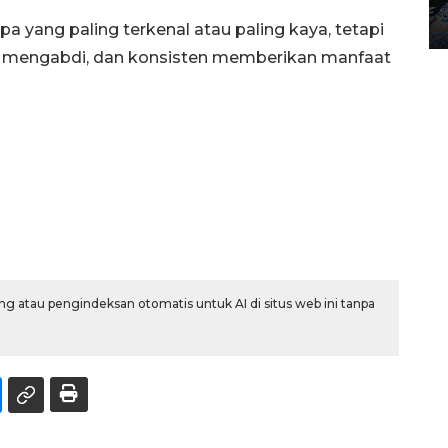
12 May 2026 15:06 WIB
pa yang paling terkenal atau paling kaya, tetapi
s mengabdi, dan konsisten memberikan manfaat
g atau pengindeksan otomatis untuk AI di situs web ini tanpa