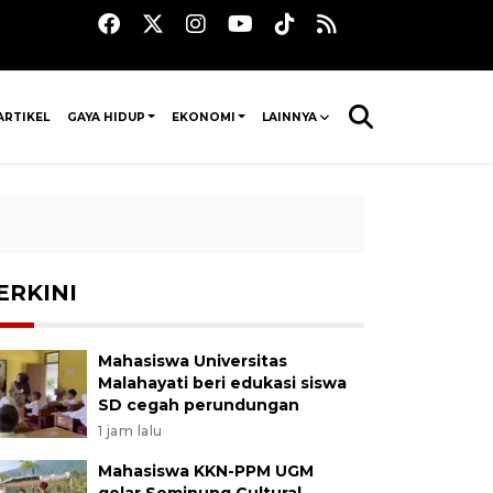
ARTIKEL
GAYA HIDUP
EKONOMI
LAINNYA
ERKINI
Mahasiswa Universitas
Malahayati beri edukasi siswa
SD cegah perundungan
1 jam lalu
Mahasiswa KKN-PPM UGM