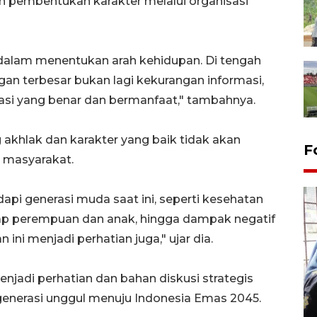
an pembentukan karakter melalui organisasi
 dalam menentukan arah kehidupan. Di tengah
an terbesar bukan lagi kekurangan informasi,
i yang benar dan bermanfaat," tambahnya.
 akhlak dan karakter yang baik tidak akan
F
 masyarakat.
api generasi muda saat ini, seperti kesehatan
ap perempuan dan anak, hingga dampak negatif
ini menjadi perhatian juga," ujar dia.
enjadi perhatian dan bahan diskusi strategis
Tingkat hunian hotel di
Lampung naik pada Maret
generasi unggul menuju Indonesia Emas 2045.
2026