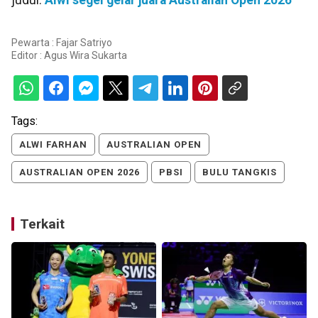
judul:
Alwi segel gelar juara Australian Open 2026
Pewarta : Fajar Satriyo
Editor :
Agus Wira Sukarta
Tags:
ALWI FARHAN
AUSTRALIAN OPEN
AUSTRALIAN OPEN 2026
PBSI
BULU TANGKIS
Terkait