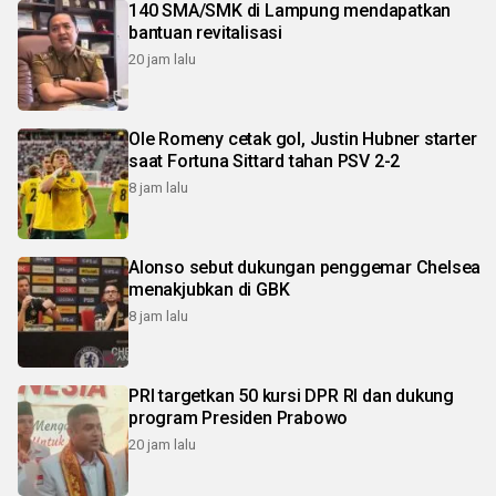
140 SMA/SMK di Lampung mendapatkan
bantuan revitalisasi
20 jam lalu
Ole Romeny cetak gol, Justin Hubner starter
saat Fortuna Sittard tahan PSV 2-2
8 jam lalu
Alonso sebut dukungan penggemar Chelsea
menakjubkan di GBK
8 jam lalu
PRI targetkan 50 kursi DPR RI dan dukung
program Presiden Prabowo
20 jam lalu