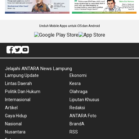
Unduh Mobile Apps untuk iOS dan Android
Jelajahi ANTARA News Lampung
Lampung Update
Ekonomi
Lintas Daerah
Kesra
Politik Dan Hukum
Olahraga
Internasional
Liputan Khusus
Artikel
Redaksi
Gaya Hidup
ANTARA Foto
Nasional
BrandA
Nusantara
RSS