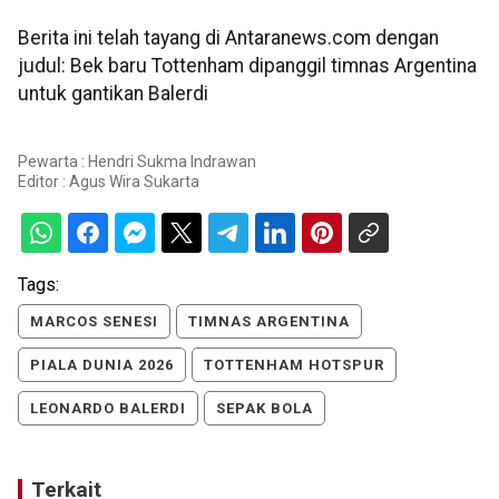
Berita ini telah tayang di Antaranews.com dengan
judul: Bek baru Tottenham dipanggil timnas Argentina
untuk gantikan Balerdi
Pewarta : Hendri Sukma Indrawan
Editor :
Agus Wira Sukarta
Tags:
MARCOS SENESI
TIMNAS ARGENTINA
PIALA DUNIA 2026
TOTTENHAM HOTSPUR
LEONARDO BALERDI
SEPAK BOLA
Terkait