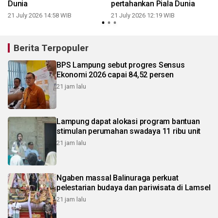
Dunia
pertahankan Piala Dunia
21 July 2026 14:58 WIB
21 July 2026 12:19 WIB
1
Berita Terpopuler
BPS Lampung sebut progres Sensus
Ekonomi 2026 capai 84,52 persen
21 jam lalu
Lampung dapat alokasi program bantuan
stimulan perumahan swadaya 11 ribu unit
21 jam lalu
Ngaben massal Balinuraga perkuat
pelestarian budaya dan pariwisata di Lamsel
21 jam lalu