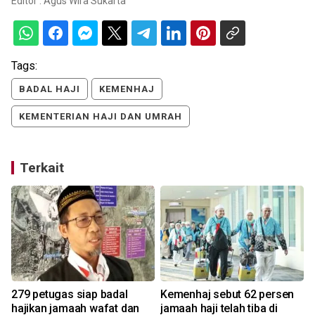
Editor :
Agus Wira Sukarta
Tags:
BADAL HAJI
KEMENHAJ
KEMENTERIAN HAJI DAN UMRAH
Terkait
279 petugas siap badal
Kemenhaj sebut 62 persen
e
hajikan jamaah wafat dan
jamaah haji telah tiba di