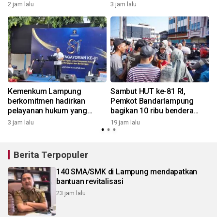
perundungan
Barat
2 jam lalu
3 jam lalu
1
Kemenkum Lampung
Sambut HUT ke-81 RI,
berkomitmen hadirkan
Pemkot Bandarlampung
pelayanan hukum yang
bagikan 10 ribu bendera
bermanfaat bagi
Merah Putih
3 jam lalu
19 jam lalu
2
masyarakat
Berita Terpopuler
140 SMA/SMK di Lampung mendapatkan
bantuan revitalisasi
23 jam lalu