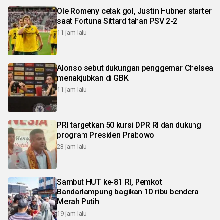
Ole Romeny cetak gol, Justin Hubner starter
saat Fortuna Sittard tahan PSV 2-2
11 jam lalu
Alonso sebut dukungan penggemar Chelsea
menakjubkan di GBK
11 jam lalu
PRI targetkan 50 kursi DPR RI dan dukung
program Presiden Prabowo
23 jam lalu
Sambut HUT ke-81 RI, Pemkot
Bandarlampung bagikan 10 ribu bendera
Merah Putih
19 jam lalu