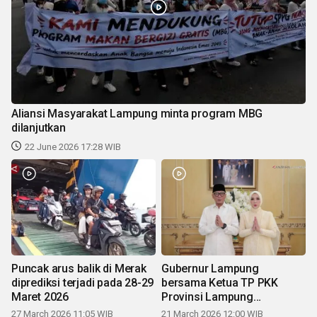
Aliansi Masyarakat Lampung minta program MBG
dilanjutkan
22 June 2026 17:28 WIB
Puncak arus balik di Merak
Gubernur Lampung
diprediksi terjadi pada 28-29
bersama Ketua TP PKK
Maret 2026
Provinsi Lampung
mengucapkan Selamat Hari
27 March 2026 11:05 WIB
21 March 2026 12:00 WIB