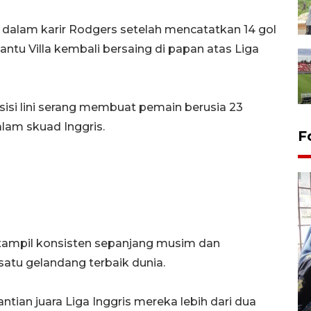
ar dalam karir Rodgers setelah mencatatkan 14 gol
ntu Villa kembali bersaing di papan atas Liga
si lini serang membuat pemain berusia 23
alam skuad Inggris.
F
 tampil konsisten sepanjang musim dan
atu gelandang terbaik dunia.
Tingkat hunian hotel di
Lampung naik pada Maret
2026
ian juara Liga Inggris mereka lebih dari dua