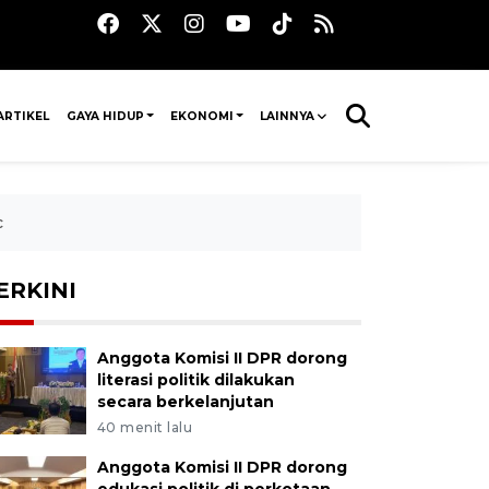
ARTIKEL
GAYA HIDUP
EKONOMI
LAINNYA
c
ERKINI
Anggota Komisi II DPR dorong
literasi politik dilakukan
secara berkelanjutan
40 menit lalu
Anggota Komisi II DPR dorong