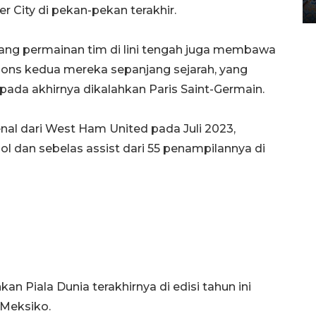
12 May 2026 15:06 WIB
 City di pekan-pekan terakhir.
mbang permainan tim di lini tengah juga membawa
ions kedua mereka sepanjang sejarah, yang
pada akhirnya dikalahkan Paris Saint-Germain.
enal dari West Ham United pada Juli 2023,
l dan sebelas assist dari 55 penampilannya di
Piala Dunia terakhirnya di edisi tahun ini
 Meksiko.