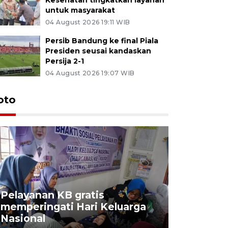
untuk masyarakat
04 August 2026 19:11 WIB
Persib Bandung ke final Piala
Presiden seusai kandaskan
Persija 2-1
04 August 2026 19:07 WIB
oto
Pelayanan KB gratis
Aksi dam
memperingati Hari Keluarga
Lampung
Nasional
MBG