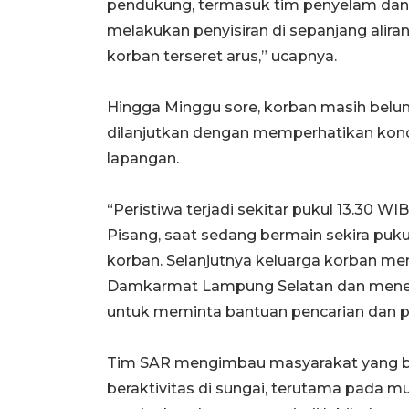
pendukung, termasuk tim penyelam dan 
melakukan penyisiran di sepanjang alira
korban terseret arus,” ucapnya.
Hingga Minggu sore, korban masih belum
dilanjutkan dengan memperhatikan kondi
lapangan.
“Peristiwa terjadi sekitar pukul 13.30 W
Pisang, saat sedang bermain sekira pukul
korban. Selanjutnya keluarga korban me
Damkarmat Lampung Selatan dan mener
untuk meminta bantuan pencarian dan pe
Tim SAR mengimbau masyarakat yang bera
beraktivitas di sungai, terutama pada 