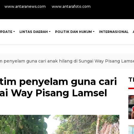
www.antaranews.com
www.antarafoto.com
UPDATE
LINTAS DAERAH
POLITIK DAN HUKUM
INTERNASIONAL
m penyelam guna cari anak hilang di Sungai Way Pisang Lams
 tim penyelam guna cari
T
gai Way Pisang Lamsel