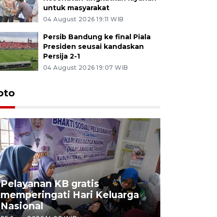
untuk masyarakat
04 August 2026 19:11 WIB
Persib Bandung ke final Piala
Presiden seusai kandaskan
Persija 2-1
04 August 2026 19:07 WIB
oto
Pelayanan KB gratis
Aksi dam
memperingati Hari Keluarga
Lampung
Nasional
MBG