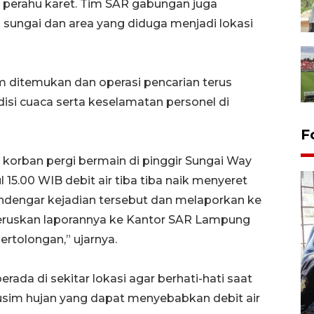
perahu karet. Tim SAR gabungan juga
n sungai dan area yang diduga menjadi lokasi
 ditemukan dan operasi pencarian terus
si cuaca serta keselamatan personel di
F
IB korban pergi bermain di pinggir Sungai Way
 15.00 WIB debit air tiba tiba naik menyeret
ndengar kejadian tersebut dan melaporkan ke
uskan laporannya ke Kantor SAR Lampung
rtolongan,” ujarnya.
Tingkat hunian hotel di
da di sekitar lokasi agar berhati-hati saat
Lampung naik pada Maret
2026
musim hujan yang dapat menyebabkan debit air