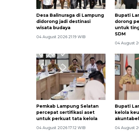
Desa Balinuraga di Lampung
Bupati L
didorong jadi destinasi
dorong p
wisata budaya
untuk tin
SDM
04 August 2026 21:19 WIB
04 August 2
Pemkab Lampung Selatan
Bupati La
percepat sertifikasi aset
kelola ke
untuk perkuat tata kelola
akuntabe
04 August 2026 17:12 WIB
04 August 2