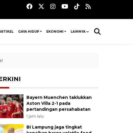
ARTIKEL
GAYA HIDUP
EKONOMI
LAINNYA
el
ERKINI
Bayern Muenchen taklukkan
Aston Villa 2-1 pada
pertandingan persahabatan
1 jam lalu
BI Lampung jaga tingkat