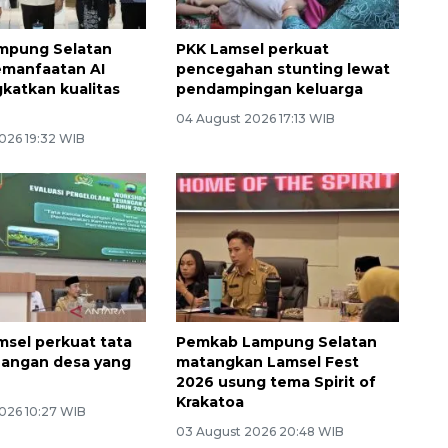
ampung Selatan
PKK Lamsel perkuat
emanfaatan AI
pencegahan stunting lewat
gkatkan kualitas
pendampingan keluarga
04 August 2026 17:13 WIB
026 19:32 WIB
msel perkuat tata
Pemkab Lampung Selatan
uangan desa yang
matangkan Lamsel Fest
l
2026 usung tema Spirit of
Krakatoa
026 10:27 WIB
03 August 2026 20:48 WIB