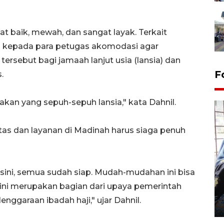
gat baik, mewah, dan sangat layak. Terkait
 kepada para petugas akomodasi agar
tersebut bagi jamaah lanjut usia (lansia) dan
F
.
makan yang sepuh-sepuh lansia," kata Dahnil.
tas dan layanan di Madinah harus siaga penuh
Tingkat hunian hotel di
i sini, semua sudah siap. Mudah-mudahan ini bisa
Lampung naik pada Maret
 ini merupakan bagian dari upaya pemerintah
2026
nggaraan ibadah haji," ujar Dahnil.
12 May 2026 15:06 WIB