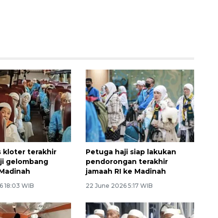
 kloter terakhir
Petuga haji siap lakukan
ji gelombang
pendorongan terakhir
 Madinah
jamaah RI ke Madinah
6 18:03 WIB
22 June 2026 5:17 WIB