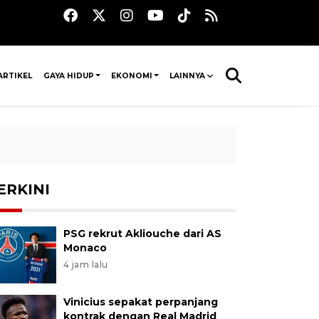
ARTIKEL
GAYA HIDUP
EKONOMI
LAINNYA
ERKINI
PSG rekrut Akliouche dari AS
Monaco
4 jam lalu
Vinicius sepakat perpanjang
kontrak dengan Real Madrid