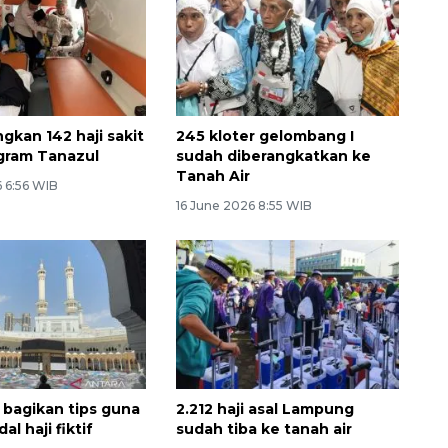
gkan 142 haji sakit
245 kloter gelombang I
gram Tanazul
sudah diberangkatkan ke
Tanah Air
6 6:56 WIB
16 June 2026 8:55 WIB
bagikan tips guna
2.212 haji asal Lampung
al haji fiktif
sudah tiba ke tanah air