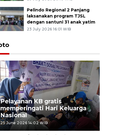
Pelindo Regional 2 Panjang
laksanakan program TJSL
dengan santuni 31 anak yatim
23 July 2026 16:01 WIB
oto
Pelayanan KB gratis
Aksi dam
memperingati Hari Keluarga
Lampung
Nasional
MBG
25 June 2026 14:02 WIB
22 June 2026 