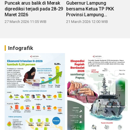
Puncak arus balik di Merak
Gubernur Lampung
diprediksi terjadi pada 28-29
bersama Ketua TP PKK
Maret 2026
Provinsi Lampung
mengucapkan Selamat Hari
27 March 2026 11:05 WIB
21 March 2026 12:00 WIB
Raya Idul Fitri 1447 H
Infografik