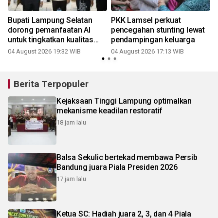
Bupati Lampung Selatan
PKK Lamsel perkuat
dorong pemanfaatan AI
pencegahan stunting lewat
untuk tingkatkan kualitas
pendampingan keluarga
SDM
04 August 2026 19:32 WIB
04 August 2026 17:13 WIB
Berita Terpopuler
Kejaksaan Tinggi Lampung optimalkan
mekanisme keadilan restoratif
18 jam lalu
Balsa Sekulic bertekad membawa Persib
Bandung juara Piala Presiden 2026
17 jam lalu
Ketua SC: Hadiah juara 2, 3, dan 4 Piala