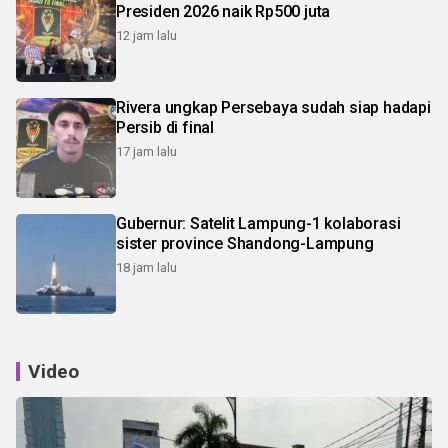
Presiden 2026 naik Rp500 juta
12 jam lalu
Rivera ungkap Persebaya sudah siap hadapi
Persib di final
17 jam lalu
Gubernur: Satelit Lampung-1 kolaborasi
sister province Shandong-Lampung
18 jam lalu
Video