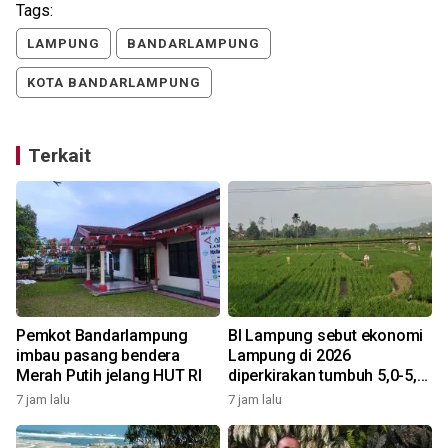
Tags:
LAMPUNG
BANDARLAMPUNG
KOTA BANDARLAMPUNG
Terkait
Pemkot Bandarlampung
BI Lampung sebut ekonomi
imbau pasang bendera
Lampung di 2026
Merah Putih jelang HUT RI
diperkirakan tumbuh 5,0-5,6
8
persen
7 jam lalu
7 jam lalu