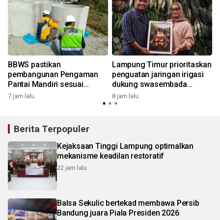
BBWS pastikan
Lampung Timur prioritaskan
pembangunan Pengaman
penguatan jaringan irigasi
Pantai Mandiri sesuai
dukung swasembada
standar mutu
pangan
7 jam lalu
8 jam lalu
9
Berita Terpopuler
Kejaksaan Tinggi Lampung optimalkan
mekanisme keadilan restoratif
22 jam lalu
Balsa Sekulic bertekad membawa Persib
Bandung juara Piala Presiden 2026