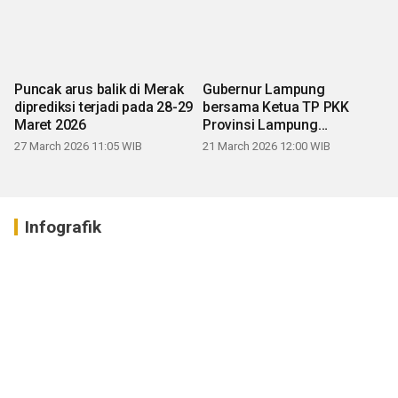
Puncak arus balik di Merak
Gubernur Lampung
diprediksi terjadi pada 28-29
bersama Ketua TP PKK
Maret 2026
Provinsi Lampung
mengucapkan Selamat Hari
27 March 2026 11:05 WIB
21 March 2026 12:00 WIB
Raya Idul Fitri 1447 H
Infografik