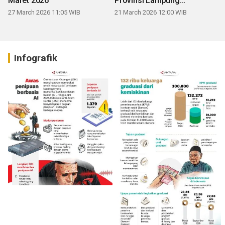
Maret 2026
Provinsi Lampung
mengucapkan Selamat Hari
27 March 2026 11:05 WIB
21 March 2026 12:00 WIB
Raya Idul Fitri 1447 H
Infografik