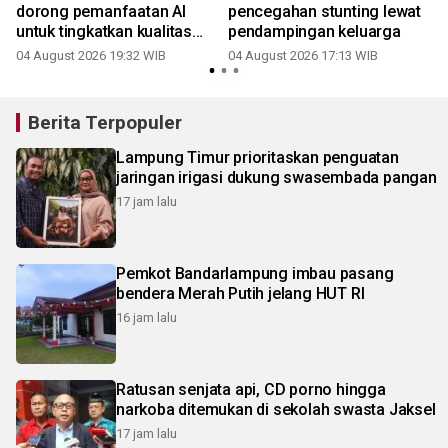
dorong pemanfaatan AI
pencegahan stunting lewat
untuk tingkatkan kualitas
pendampingan keluarga
SDM
04 August 2026 19:32 WIB
04 August 2026 17:13 WIB
Berita Terpopuler
Lampung Timur prioritaskan penguatan
jaringan irigasi dukung swasembada pangan
17 jam lalu
Pemkot Bandarlampung imbau pasang
bendera Merah Putih jelang HUT RI
16 jam lalu
Ratusan senjata api, CD porno hingga
narkoba ditemukan di sekolah swasta Jaksel
17 jam lalu