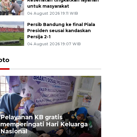
untuk masyarakat
04 August 2026 19:11 WIB
Persib Bandung ke final Piala
Presiden seusai kandaskan
Persija 2-1
04 August 2026 19:07 WIB
oto
Pelayanan KB gratis
Aksi dam
memperingati Hari Keluarga
Lampung
Nasional
MBG