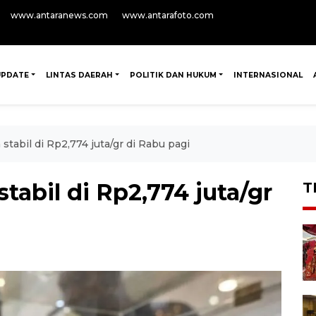
www.antaranews.com
www.antarafoto.com
UPDATE
LINTAS DAERAH
POLITIK DAN HUKUM
INTERNASIONAL
tabil di Rp2,774 juta/gr di Rabu pagi
abil di Rp2,774 juta/gr
T