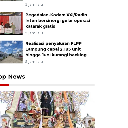
5 jam lalu
Pegadaian-Kodam XXI/Radin
Inten bersinergi gelar operasi
katarak gratis
5 jam lalu
Realisasi penyaluran FLPP
Lampung capai 2.185 unit
hingga Juni kurangi backlog
5 jam lalu
op News