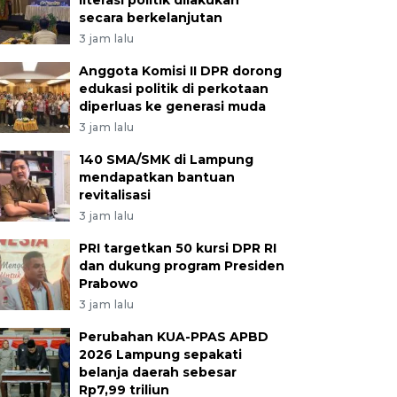
literasi politik dilakukan
secara berkelanjutan
3 jam lalu
Anggota Komisi II DPR dorong
edukasi politik di perkotaan
diperluas ke generasi muda
3 jam lalu
140 SMA/SMK di Lampung
mendapatkan bantuan
revitalisasi
3 jam lalu
PRI targetkan 50 kursi DPR RI
dan dukung program Presiden
Prabowo
3 jam lalu
Perubahan KUA-PPAS APBD
2026 Lampung sepakati
belanja daerah sebesar
Rp7,99 triliun