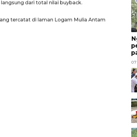
angsung dari total nilai buyback.
ang tercatat di laman Logam Mulia Antam
N
p
p
07