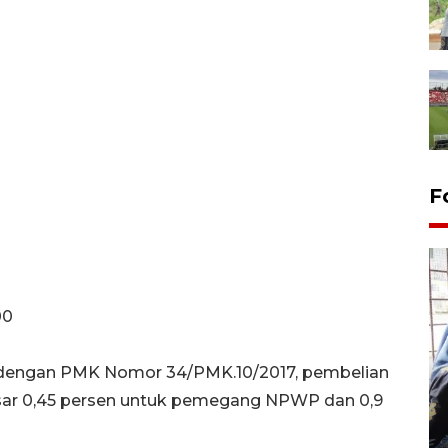
F
00
ai dengan PMK Nomor 34/PMK.10/2017, pembelian
Tingkat hunian hotel di
ar 0,45 persen untuk pemegang NPWP dan 0,9
Lampung naik pada Maret
2026