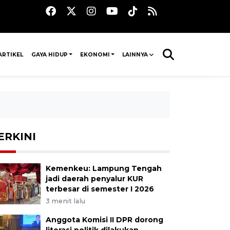
ARTIKEL
GAYA HIDUP
EKONOMI
LAINNYA
ERKINI
Kemenkeu: Lampung Tengah
jadi daerah penyalur KUR
terbesar di semester I 2026
3 menit lalu
Anggota Komisi II DPR dorong