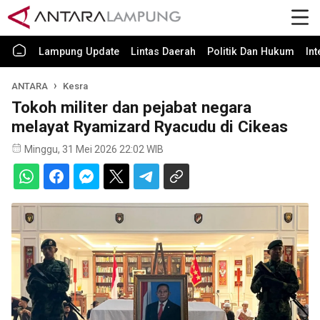
Lampung Update
Lintas Daerah
Politik Dan Hukum
In
ANTARA
Kesra
Tokoh militer dan pejabat negara
melayat Ryamizard Ryacudu di Cikeas
Minggu, 31 Mei 2026 22:02 WIB