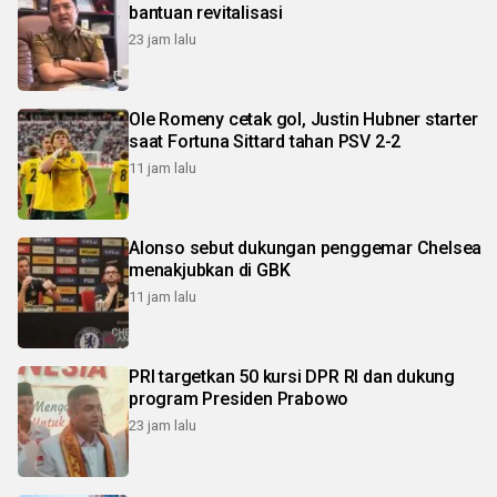
bantuan revitalisasi
23 jam lalu
Ole Romeny cetak gol, Justin Hubner starter
saat Fortuna Sittard tahan PSV 2-2
11 jam lalu
Alonso sebut dukungan penggemar Chelsea
menakjubkan di GBK
11 jam lalu
PRI targetkan 50 kursi DPR RI dan dukung
program Presiden Prabowo
23 jam lalu