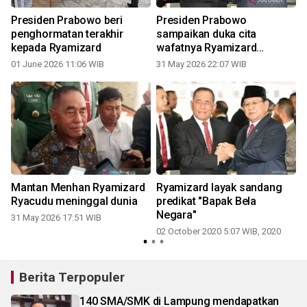
u
Presiden Prabowo beri
Presiden Prabowo
penghormatan terakhir
sampaikan duka cita
kepada Ryamizard
wafatnya Ryamizard
Ryacudu
01 June 2026 11:06 WIB
31 May 2026 22:07 WIB
I
Mantan Menhan Ryamizard
Ryamizard layak sandang
Ryacudu meninggal dunia
predikat "Bapak Bela
Negara"
31 May 2026 17:51 WIB
02 October 2020 5:07 WIB, 2020
Berita Terpopuler
140 SMA/SMK di Lampung mendapatkan