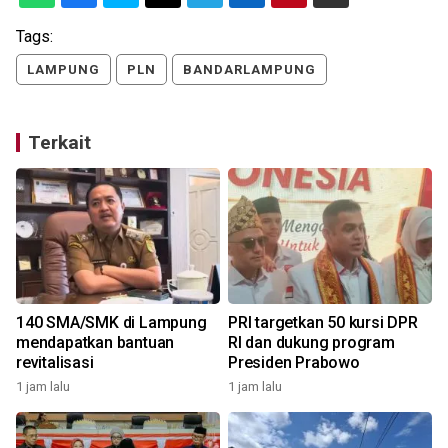
Tags:
LAMPUNG
PLN
BANDARLAMPUNG
Terkait
140 SMA/SMK di Lampung
PRI targetkan 50 kursi DPR
mendapatkan bantuan
RI dan dukung program
revitalisasi
Presiden Prabowo
1 jam lalu
1 jam lalu
1