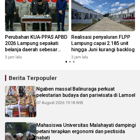
Perubahan KUA-PPAS APBD
Realisasi penyaluran FLPP
2026 Lampung sepakati
Lampung capai 2.185 unit
belanja daerah sebesar
hingga Juni kurangi backlog
2
Rp7,99 triliun
3 jam lalu
3 jam lalu
Berita Terpopuler
Ngaben massal Balinuraga perkuat
pelestarian budaya dan pariwisata di Lamsel
07 August 2026 19:18 WIB
Mahasiswa Universitas Malahayati dampingi
petani terapkan ergonomi dan pestisida
nabati