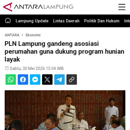
Lampung Update
Lintas Daerah
Politik Dan Hukum
In
ANTARA
Ekonomi
PLN Lampung gandeng asosiasi
perumahan guna dukung program hunian
layak
Sabtu, 30 Mei 2026 15:04 WIB