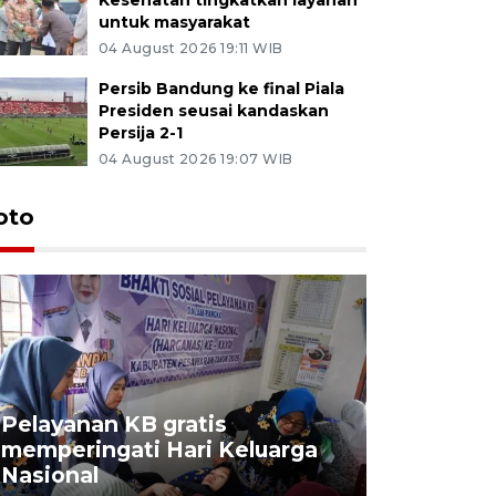
untuk masyarakat
04 August 2026 19:11 WIB
Persib Bandung ke final Piala
Presiden seusai kandaskan
Persija 2-1
04 August 2026 19:07 WIB
oto
Pelayanan KB gratis
Aksi dam
memperingati Hari Keluarga
Lampung
Nasional
MBG