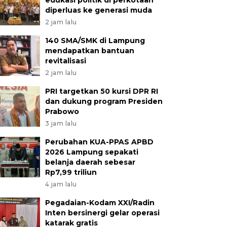
edukasi politik di perkotaan
diperluas ke generasi muda
2 jam lalu
140 SMA/SMK di Lampung
mendapatkan bantuan
revitalisasi
2 jam lalu
PRI targetkan 50 kursi DPR RI
dan dukung program Presiden
Prabowo
3 jam lalu
Perubahan KUA-PPAS APBD
2026 Lampung sepakati
belanja daerah sebesar
Rp7,99 triliun
4 jam lalu
Pegadaian-Kodam XXI/Radin
Inten bersinergi gelar operasi
katarak gratis