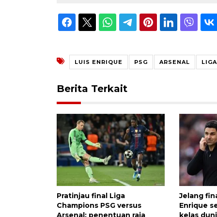
LUIS ENRIQUE
PSG
ARSENAL
LIG
Berita Terkait
Pratinjau final Liga
Jelang fin
Champions PSG versus
Enrique s
Arsenal: penentuan raja
kelas dun