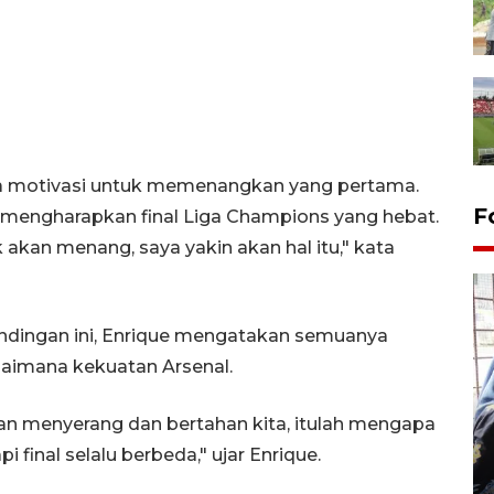
ada motivasi untuk memenangkan yang pertama.
F
a mengharapkan final Liga Champions yang hebat.
akan menang, saya yakin akan hal itu," kata
andingan ini, Enrique mengatakan semuanya
gaimana kekuatan Arsenal.
Tingkat hunian hotel di
an menyerang dan bertahan kita, itulah mengapa
Lampung naik pada Maret
 final selalu berbeda," ujar Enrique.
2026