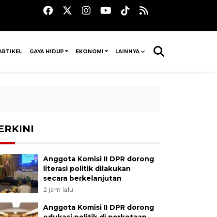
ARTIKEL
GAYA HIDUP
EKONOMI
LAINNYA
ERKINI
Anggota Komisi II DPR dorong
literasi politik dilakukan
secara berkelanjutan
2 jam lalu
Anggota Komisi II DPR dorong