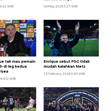
 5:42 WIB
06 May 2026 5:27 WIB
que tak mau pemain
Enrique sebut PSG tidak
h di leg kedua
mudah kalahkan Metz
lsea
23 February 2026 5:20 WIB
6 6:12 WIB