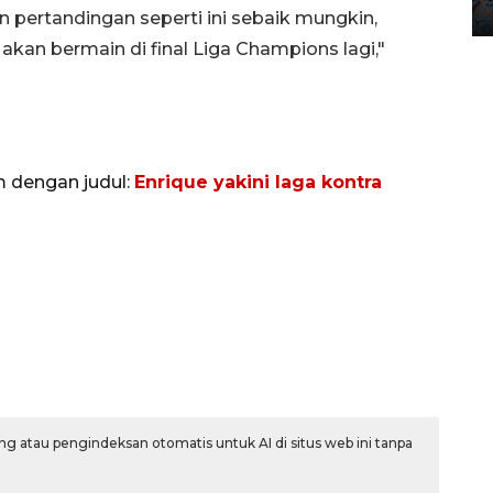
12 May 2026 15:06 WIB
an pertandingan seperti ini sebaik mungkin,
 akan bermain di final Liga Champions lagi,"
m dengan judul:
Enrique yakini laga kontra
g atau pengindeksan otomatis untuk AI di situs web ini tanpa