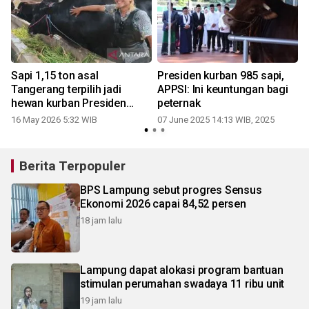
Sapi 1,15 ton asal
Presiden kurban 985 sapi,
Tangerang terpilih jadi
APPSI: Ini keuntungan bagi
n
hewan kurban Presiden
peternak
Prabowo
16 May 2026 5:32 WIB
07 June 2025 14:13 WIB, 2025
Berita Terpopuler
BPS Lampung sebut progres Sensus
Ekonomi 2026 capai 84,52 persen
18 jam lalu
Lampung dapat alokasi program bantuan
stimulan perumahan swadaya 11 ribu unit
19 jam lalu