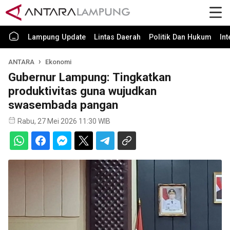
Lampung Update
Lintas Daerah
Politik Dan Hukum
In
ANTARA
Ekonomi
Gubernur Lampung: Tingkatkan
produktivitas guna wujudkan
swasembada pangan
Rabu, 27 Mei 2026 11:30 WIB