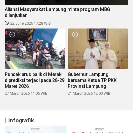
Aliansi Masyarakat Lampung minta program MBG
dilanjutkan
22 June 2026 17:28 WIB
Puncak arus balik di Merak
Gubernur Lampung
diprediksi terjadi pada 28-29
bersama Ketua TP PKK
Maret 2026
Provinsi Lampung
mengucapkan Selamat Hari
27 March 2026 11:05 WIB
21 March 2026 12:00 WIB
Raya Idul Fitri 1447 H
Infografik