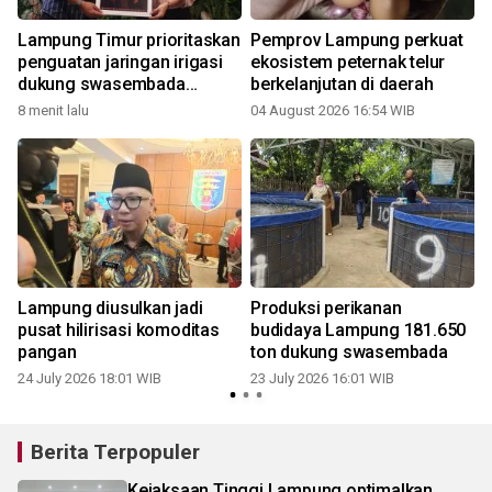
Lampung Timur prioritaskan
Pemprov Lampung perkuat
penguatan jaringan irigasi
ekosistem peternak telur
dukung swasembada
berkelanjutan di daerah
pangan
8 menit lalu
04 August 2026 16:54 WIB
1
Lampung diusulkan jadi
Produksi perikanan
pusat hilirisasi komoditas
budidaya Lampung 181.650
i
pangan
ton dukung swasembada
24 July 2026 18:01 WIB
23 July 2026 16:01 WIB
0
Berita Terpopuler
Kejaksaan Tinggi Lampung optimalkan