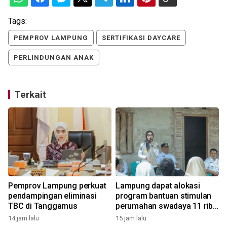
Tags:
PEMPROV LAMPUNG
SERTIFIKASI DAYCARE
PERLINDUNGAN ANAK
Terkait
Pemprov Lampung perkuat
Lampung dapat alokasi
pendampingan eliminasi
program bantuan stimulan
TBC di Tanggamus
perumahan swadaya 11 ribu
unit
14 jam lalu
15 jam lalu