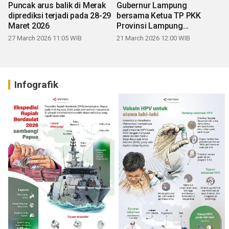
Puncak arus balik di Merak
Gubernur Lampung
diprediksi terjadi pada 28-29
bersama Ketua TP PKK
Maret 2026
Provinsi Lampung
mengucapkan Selamat Hari
27 March 2026 11:05 WIB
21 March 2026 12:00 WIB
Raya Idul Fitri 1447 H
Infografik