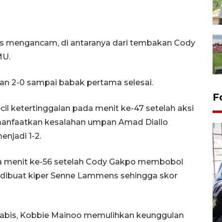
erus mengancam, di antaranya dari tembakan Cody
MU.
 2-0 sampai babak pertama selesai.
F
l ketertinggalan pada menit ke-47 setelah aksi
manfaatkan kesalahan umpan Amad Diallo
njadi 1-2.
 menit ke-56 setelah Cody Gakpo membobol
 dibuat kiper Senne Lammens sehingga skor
Tingkat hunian hotel di
Lampung naik pada Maret
2026
habis, Kobbie Mainoo memulihkan keunggulan