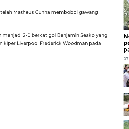
etelah Matheus Cunha membobol gawang
menjadi 2-0 berkat gol Benjamin Sesko yang
N
p
n kiper Liverpool Frederick Woodman pada
p
07