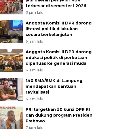
jadi daerah penyalur KUR
terbesar di semester I 2026
3 jam lalu
Anggota Komisi II DPR dorong
literasi politik dilakukan
secara berkelanjutan
6 jam lalu
Anggota Komisi II DPR dorong
edukasi politik di perkotaan
diperluas ke generasi muda
6 jam lalu
140 SMA/SMK di Lampung
mendapatkan bantuan
revitalisasi
6 jam lalu
PRI targetkan 50 kursi DPR RI
dan dukung program Presiden
Prabowo
7 jam lalu