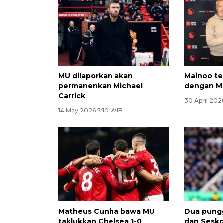
MU dilaporkan akan
Mainoo te
permanenkan Michael
dengan M
Carrick
30 April 202
14 May 2026 5:10 WIB
Matheus Cunha bawa MU
Dua pun
taklukkan Chelsea 1-0
dan Sesko