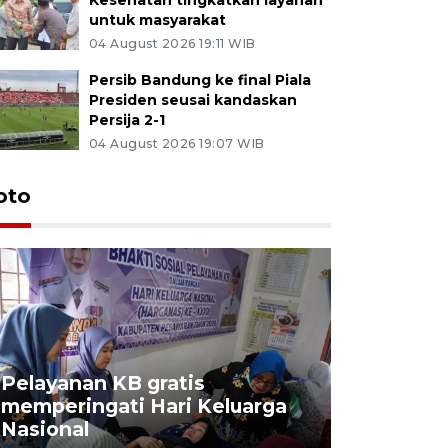
untuk masyarakat
04 August 2026 19:11 WIB
Persib Bandung ke final Piala
Presiden seusai kandaskan
Persija 2-1
04 August 2026 19:07 WIB
oto
Pelayanan KB gratis
Aksi dam
memperingati Hari Keluarga
Lampung
Nasional
MBG