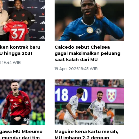
ken kontrak baru
Caicedo sebut Chelsea
U hingga 2031
gagal maksimalkan peluang
saat kalah dari MU
6 19:44 WIB
19 April 2026 18:45 WIB
ggawa MU Mbeumo
Maguire kena kartu merah,
 mundur dari tim
MU imbang 2-2 dengan