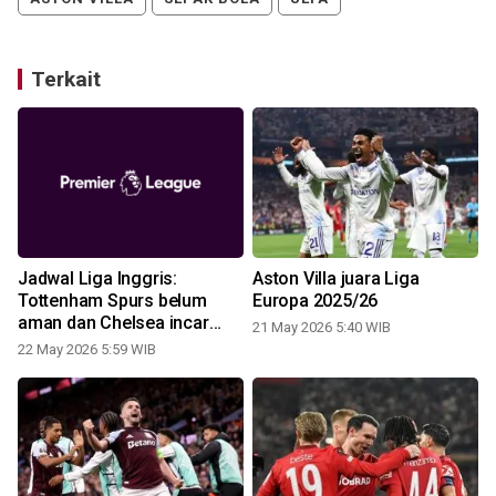
Terkait
Jadwal Liga Inggris:
Aston Villa juara Liga
l
Tottenham Spurs belum
Europa 2025/26
aman dan Chelsea incar
21 May 2026 5:40 WIB
Liga Europa
22 May 2026 5:59 WIB