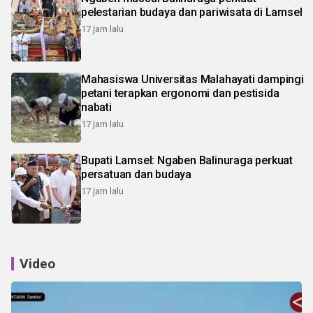
pelestarian budaya dan pariwisata di Lamsel
17 jam lalu
Mahasiswa Universitas Malahayati dampingi
petani terapkan ergonomi dan pestisida
nabati
17 jam lalu
Bupati Lamsel: Ngaben Balinuraga perkuat
persatuan dan budaya
17 jam lalu
Video