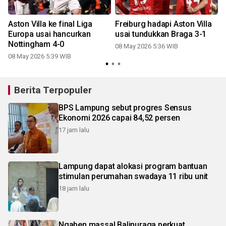
Aston Villa ke final Liga
Freiburg hadapi Aston Villa
Europa usai hancurkan
usai tundukkan Braga 3-1
Nottingham 4-0
08 May 2026 5:36 WIB
08 May 2026 5:39 WIB
1
Berita Terpopuler
BPS Lampung sebut progres Sensus
Ekonomi 2026 capai 84,52 persen
17 jam lalu
Lampung dapat alokasi program bantuan
stimulan perumahan swadaya 11 ribu unit
18 jam lalu
Ngaben massal Balinuraga perkuat