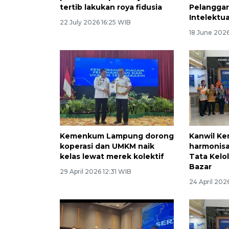
tertib lakukan roya fidusia
Pelangga
Intelektu
22 July 2026 16:25 WIB
18 June 2026
Kemenkum Lampung dorong
Kanwil K
koperasi dan UMKM naik
harmonis
kelas lewat merek kolektif
Tata Kel
Bazar
29 April 2026 12:31 WIB
24 April 202