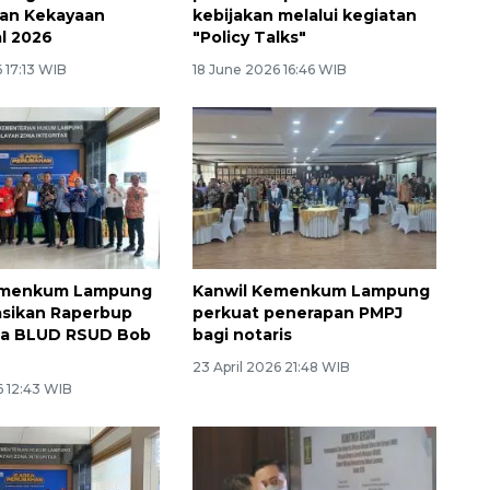
ran Kekayaan
kebijakan melalui kegiatan
al 2026
"Policy Talks"
 17:13 WIB
18 June 2026 16:46 WIB
emenkum Lampung
Kanwil Kemenkum Lampung
asikan Raperbup
perkuat penerapan PMPJ
ola BLUD RSUD Bob
bagi notaris
23 April 2026 21:48 WIB
6 12:43 WIB