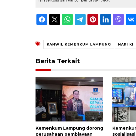
izin tertulis dari Kantor Berita ANTARA.
KANWIL KEMENKUM LAMPUNG
HARI KI
Berita Terkait
Kemenkum Lampung dorong
Kemenkum
perusahaan pembiayaan
sosialisas