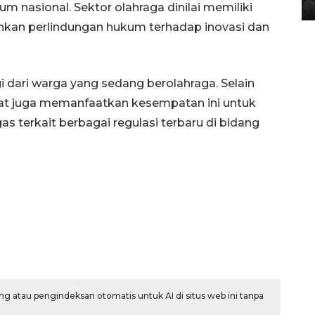
12 May 2026 15:06 WIB
um nasional. Sektor olahraga dinilai memiliki
kan perlindungan hukum terhadap inovasi dan
 dari warga yang sedang berolahraga. Selain
at juga memanfaatkan kesempatan ini untuk
s terkait berbagai regulasi terbaru di bidang
g atau pengindeksan otomatis untuk AI di situs web ini tanpa