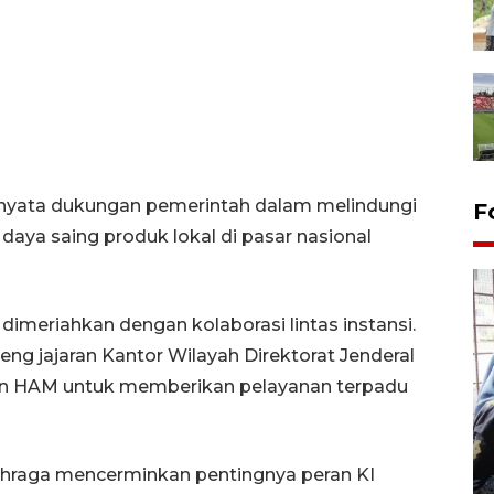
uk nyata dukungan pemerintah dalam melindungi
F
daya saing produk lokal di pasar nasional
 dimeriahkan dengan kolaborasi lintas instansi.
jajaran Kantor Wilayah Direktorat Jenderal
ian HAM untuk memberikan pelayanan terpadu
Tingkat hunian hotel di
Lampung naik pada Maret
2026
lahraga mencerminkan pentingnya peran KI