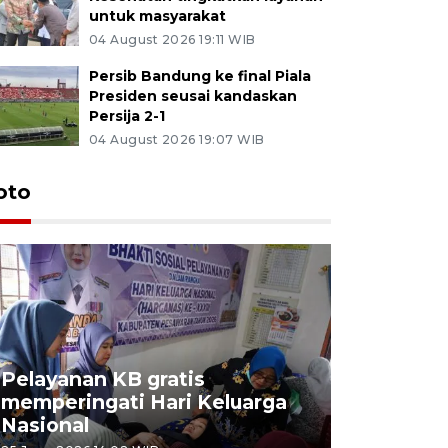
untuk masyarakat
04 August 2026 19:11 WIB
Persib Bandung ke final Piala
Presiden seusai kandaskan
Persija 2-1
04 August 2026 19:07 WIB
oto
Pelayanan KB gratis
Aksi dam
memperingati Hari Keluarga
Lampung
Nasional
MBG