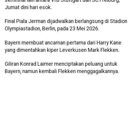
Jumat dini hari esok.
Final Piala Jerman dijadwalkan berlangsung di Stadion
Olympiastadion, Berlin, pada 23 Mei 2026.
Bayern membuat ancaman pertama dari Harry Kane
yang dimentahkan kiper Leverkusen Mark Flekken.
Giliran Konrad Laimer menciptakan peluang untuk
Bayern, namun kembali Flekken menggagalkannya.