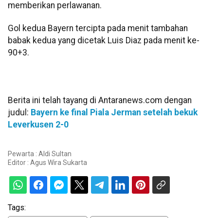
memberikan perlawanan.
Gol kedua Bayern tercipta pada menit tambahan
babak kedua yang dicetak Luis Diaz pada menit ke-
90+3.
Berita ini telah tayang di Antaranews.com dengan
judul:
Bayern ke final Piala Jerman setelah bekuk
Leverkusen 2-0
Pewarta : Aldi Sultan
Editor :
Agus Wira Sukarta
Tags: