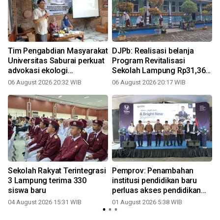
Tim Pengabdian Masyarakat
DJPb: Realisasi belanja
Universitas Saburai perkuat
Program Revitalisasi
g
advokasi ekologi
Sekolah Lampung Rp31,36
berkelanjutan bagi JATAM
miliar
06 August 2026 20:32 WIB
06 August 2026 20:17 WIB
2
Lampung
Sekolah Rakyat Terintegrasi
Pemprov: Penambahan
3 Lampung terima 330
institusi pendidikan baru
siswa baru
perluas akses pendidikan
bermutu
04 August 2026 15:31 WIB
01 August 2026 5:38 WIB
2