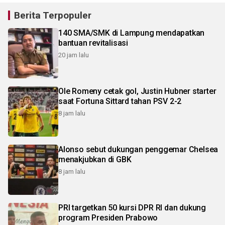
Berita Terpopuler
140 SMA/SMK di Lampung mendapatkan
bantuan revitalisasi
20 jam lalu
Ole Romeny cetak gol, Justin Hubner starter
saat Fortuna Sittard tahan PSV 2-2
8 jam lalu
Alonso sebut dukungan penggemar Chelsea
menakjubkan di GBK
8 jam lalu
PRI targetkan 50 kursi DPR RI dan dukung
program Presiden Prabowo