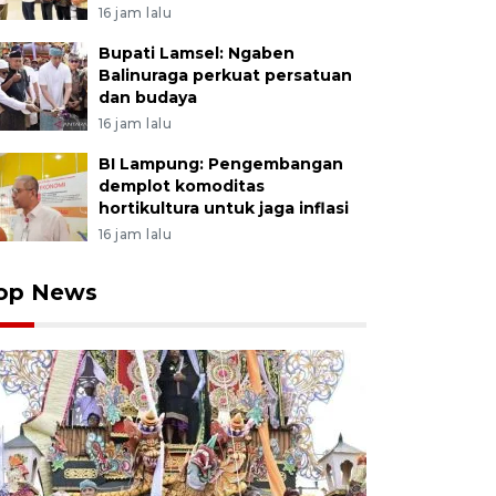
16 jam lalu
Bupati Lamsel: Ngaben
Balinuraga perkuat persatuan
dan budaya
16 jam lalu
BI Lampung: Pengembangan
demplot komoditas
hortikultura untuk jaga inflasi
16 jam lalu
op News