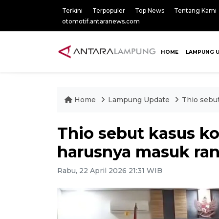
Terkini
Terpopuler
Top News
Tentang Kami
otomotif.antaranews.com
HOME
LAMPUNG 
Home
Lampung Update
Thio sebu
Thio sebut kasus k
harusnya masuk ran
Rabu, 22 April 2026 21:31 WIB