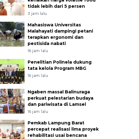
kenaikan harga volatile food
tidak lebih dari 5 persen
3 jam lalu
Mahasiswa Universitas
Malahayati dampingi petani
terapkan ergonomi dan
pestisida nabati
16 jam lalu
Penelitian Polinela dukung
tata kelola Program MBG
16 jam lalu
Ngaben massal Balinuraga
perkuat pelestarian budaya
dan pariwisata di Lamsel
16 jam lalu
Pemkab Lampung Barat
percepat realisasi lima proyek
rehabilitasi usai bencana