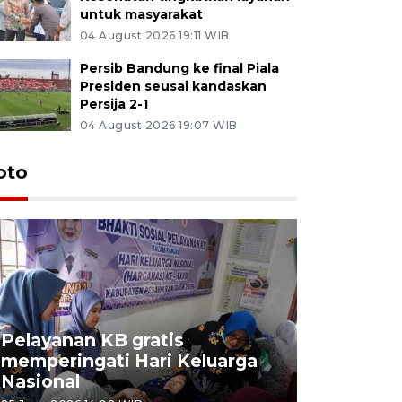
untuk masyarakat
04 August 2026 19:11 WIB
Persib Bandung ke final Piala
Presiden seusai kandaskan
Persija 2-1
04 August 2026 19:07 WIB
oto
Pelayanan KB gratis
Aksi dam
memperingati Hari Keluarga
Lampung
Nasional
MBG