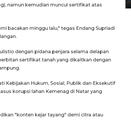
12 May 2026 15:06 WIB
), namun kemudian muncul sertifikat atas
ami bacakan minggu lalu," tegas Endang Supriadi
dangan.
listio dengan pidana penjara selama delapan
rbitan sertifikat tanah yang dikaitkan dengan
Lampung.
i Kebijakan Hukum, Sosial, Publik dan Eksekutif
kasus korupsi lahan Kemenag di Natar yang
ikan "konten kejar tayang" demi citra atau