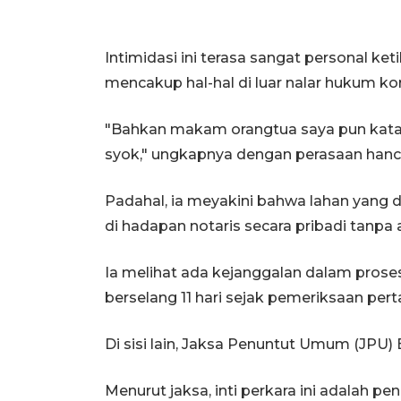
Intimidasi ini terasa sangat personal ke
mencakup hal-hal di luar nalar hukum kor
"Bahkan makam orangtua saya pun katan
syok," ungkapnya dengan perasaan hanc
Padahal, ia meyakini bahwa lahan yang di
di hadapan notaris secara pribadi tanpa a
Ia melihat ada kejanggalan dalam prose
berselang 11 hari sejak pemeriksaan per
Di sisi lain, Jaksa Penuntut Umum (JPU
Menurut jaksa, inti perkara ini adalah p