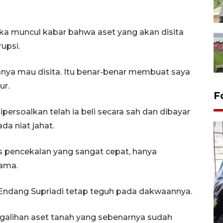
tika muncul kabar bahwa aset yang akan disita
upsi.
ya mau disita. Itu benar-benar membuat saya
ur.
F
persoalkan telah ia beli secara sah dan dibayar
da niat jahat.
s pencekalan yang sangat cepat, hanya
tama.
Tingkat hunian hotel di
) Endang Supriadi tetap teguh pada dakwaannya.
Lampung naik pada Maret
2026
engalihan aset tanah yang sebenarnya sudah