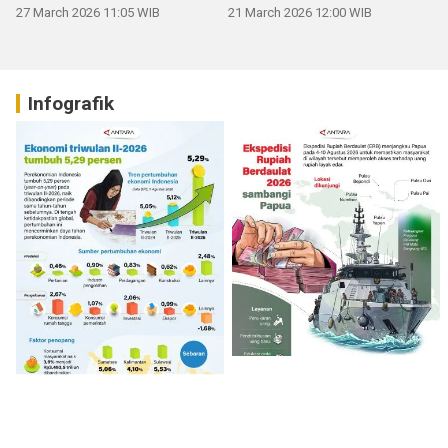
mengucapkan Selamat Hari
27 March 2026 11:05 WIB
21 March 2026 12:00 WIB
Raya Idul Fitri 1447 H
Infografik