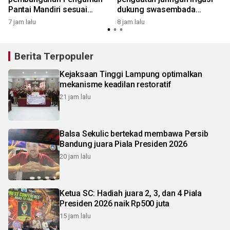
Pantai Mandiri sesuai
dukung swasembada
standar mutu
pangan
7 jam lalu
8 jam lalu
8
Berita Terpopuler
Kejaksaan Tinggi Lampung optimalkan
mekanisme keadilan restoratif
21 jam lalu
Balsa Sekulic bertekad membawa Persib
Bandung juara Piala Presiden 2026
20 jam lalu
Ketua SC: Hadiah juara 2, 3, dan 4 Piala
Presiden 2026 naik Rp500 juta
15 jam lalu