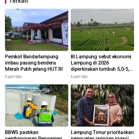
Terkait
Pemkot Bandarlampung
BI Lampung sebut ekonomi
imbau pasang bendera
Lampung di 2026
Merah Putih jelang HUT RI
diperkirakan tumbuh 5,0-5,6
8
persen
6 jam lalu
6 jam lalu
BBWS pastikan
Lampung Timur prioritaskan
pembangunan Pengaman
penguatan jaringan irigasi