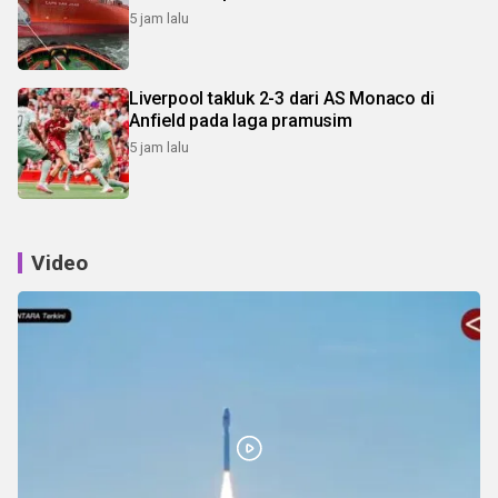
5 jam lalu
Liverpool takluk 2-3 dari AS Monaco di
Anfield pada laga pramusim
5 jam lalu
Video