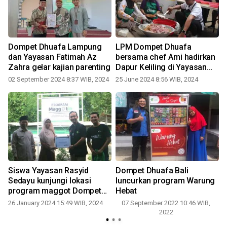
Dompet Dhuafa Lampung
LPM Dompet Dhuafa
dan Yayasan Fatimah Az
bersama chef Ami hadirkan
Zahra gelar kajian parenting
Dapur Keliling di Yayasan
Galuh
02 September 2024 8:37 WIB, 2024
25 June 2024 8:56 WIB, 2024
Siswa Yayasan Rasyid
Dompet Dhuafa Bali
Sedayu kunjungi lokasi
luncurkan program Warung
program maggot Dompet
Hebat
Dhuafa Lampung
26 January 2024 15:49 WIB, 2024
07 September 2022 10:46 WIB,
2022