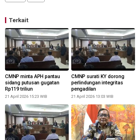
Terkait
CMNP minta APH pantau
CMNP surati KY dorong
,
sidang putusan gugatan
perlindungan integritas
k
Rp119 triliun
pengadilan
21 April 2026 15:23 WIB
21 April 2026 13:03 WIB
1