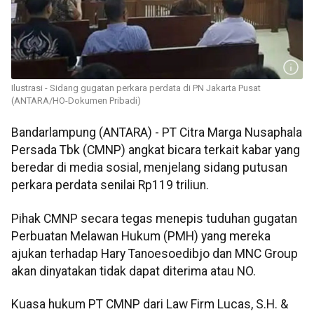
Ilustrasi - Sidang gugatan perkara perdata di PN Jakarta Pusat
(ANTARA/HO-Dokumen Pribadi)
Bandarlampung (ANTARA) - PT Citra Marga Nusaphala
Persada Tbk (CMNP) angkat bicara terkait kabar yang
beredar di media sosial, menjelang sidang putusan
perkara perdata senilai Rp119 triliun.
Pihak CMNP secara tegas menepis tuduhan gugatan
Perbuatan Melawan Hukum (PMH) yang mereka
ajukan terhadap Hary Tanoesoedibjo dan MNC Group
akan dinyatakan tidak dapat diterima atau NO.
Kuasa hukum PT CMNP dari Law Firm Lucas, S.H. &