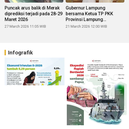
Puncak arus balik di Merak
Gubernur Lampung
diprediksi terjadi pada 28-29
bersama Ketua TP PKK
Maret 2026
Provinsi Lampung
mengucapkan Selamat Hari
27 March 2026 11:05 WIB
21 March 2026 12:00 WIB
Raya Idul Fitri 1447 H
Infografik