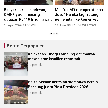
Banyak bukti tak relevan,
Mahfud MD mempersilakan
CMNP yakin menang
Jusuf Hamka tagih utang
gugatan Rp119 triliun lawan
pemerintah ke Kemenkeu
Hary Tanoe
15 April 2026 11:40 WIB
11 June 2023 15:52 WIB, 2023
Berita Terpopuler
Kejaksaan Tinggi Lampung optimalkan
mekanisme keadilan restoratif
19 jam lalu
Balsa Sekulic bertekad membawa Persib
Bandung juara Piala Presiden 2026
18 jam lalu