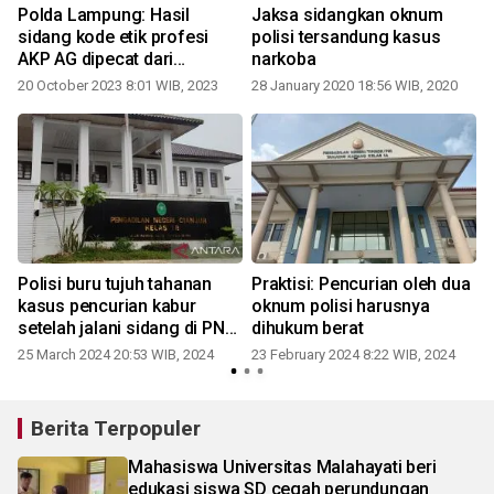
Polda Lampung: Hasil
Jaksa sidangkan oknum
sidang kode etik profesi
polisi tersandung kasus
AKP AG dipecat dari
narkoba
kepolisian
20 October 2023 8:01 WIB, 2023
28 January 2020 18:56 WIB, 2020
1
Polisi buru tujuh tahanan
Praktisi: Pencurian oleh dua
kasus pencurian kabur
oknum polisi harusnya
setelah jalani sidang di PN
dihukum berat
Cianjur
25 March 2024 20:53 WIB, 2024
23 February 2024 8:22 WIB, 2024
Berita Terpopuler
Mahasiswa Universitas Malahayati beri
edukasi siswa SD cegah perundungan