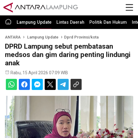
Lampung Update
Lintas Daerah
Politik Dan Hukum
In
ANTARA
Lampung Update
Dprd Provinsi/kota
DPRD Lampung sebut pembatasan
medsos dan gim daring penting lindungi
anak
Rabu, 15 April 2026 07:09 WIB