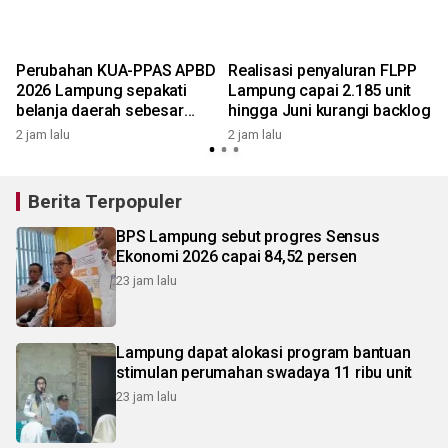
Perubahan KUA-PPAS APBD
Realisasi penyaluran FLPP
2026 Lampung sepakati
Lampung capai 2.185 unit
belanja daerah sebesar
hingga Juni kurangi backlog
2
Rp7,99 triliun
2 jam lalu
2 jam lalu
Berita Terpopuler
BPS Lampung sebut progres Sensus
Ekonomi 2026 capai 84,52 persen
23 jam lalu
Lampung dapat alokasi program bantuan
stimulan perumahan swadaya 11 ribu unit
23 jam lalu