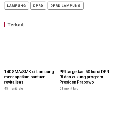
LAMPUNG
DPRD
DPRD LAMPUNG
Terkait
140 SMA/SMK di Lampung
PRI targetkan 50 kursi DPR
mendapatkan bantuan
RI dan dukung program
revitalisasi
Presiden Prabowo
45 menit lalu
51 menit lalu
1