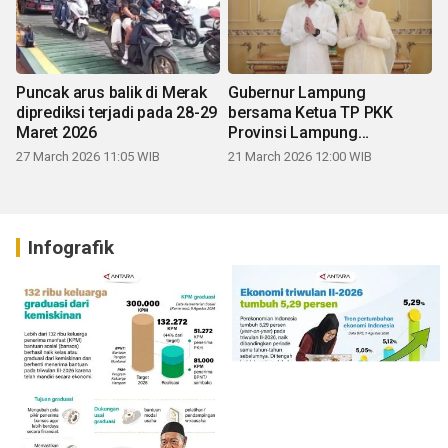
Puncak arus balik di Merak
Gubernur Lampung
diprediksi terjadi pada 28-29
bersama Ketua TP PKK
Maret 2026
Provinsi Lampung
mengucapkan Selamat Hari
27 March 2026 11:05 WIB
21 March 2026 12:00 WIB
Raya Idul Fitri 1447 H
Infografik