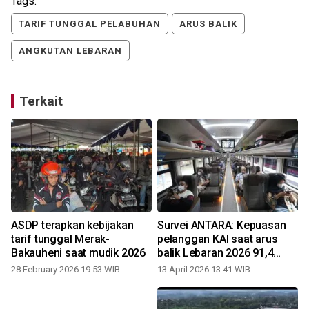
Tags:
TARIF TUNGGAL PELABUHAN
ARUS BALIK
ANGKUTAN LEBARAN
Terkait
9
ASDP terapkan kebijakan
Survei ANTARA: Kepuasan
tarif tunggal Merak-
pelanggan KAI saat arus
Bakauheni saat mudik 2026
balik Lebaran 2026 91,4
persen
28 February 2026 19:53 WIB
13 April 2026 13:41 WIB