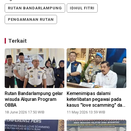
RUTAN BANDARLAMPUNG
IDHUL FITRI
PENGAMANAN RUTAN
Terkait
Rutan Bandarlampung gelar
Kemenimipas dalami
wisuda Alquran Program
keterlibatan pegawai pada
OBBA
kasus "love scamming" dari
Rutan Kotabumi
18 June 2026 17:50 WIB
11 May 2026 13:59 WIB